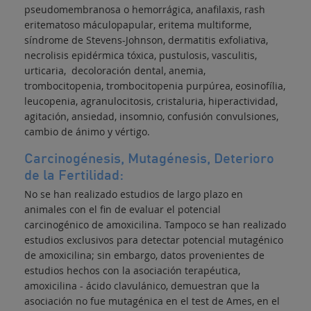
pseudomembranosa o hemorrágica, anafilaxis, rash
eritematoso máculopapular, eritema multiforme,
síndrome de Stevens-Johnson, dermatitis exfoliativa,
necrolisis epidérmica tóxica, pustulosis, vasculitis,
urticaria, decoloración dental, anemia,
trombocitopenia, trombocitopenia purpúrea, eosinofília,
leucopenia, agranulocitosis
,
cristaluria, hiperactividad,
agitación, ansiedad, insomnio, confusión convulsiones,
cambio de ánimo y vértigo.
Carcinogénesis, Mutagénesis, Deterioro
de la Fertilidad:
No se han realizado estudios de largo plazo en
animales con el fin de evaluar el potencial
carcinogénico de amoxicilina. Tampoco se han realizado
estudios exclusivos para detectar potencial mutagénico
de amoxicilina; sin embargo, datos provenientes de
estudios hechos con la asociación terapéutica,
amoxicilina - ácido clavulánico, demuestran que la
asociación no fue mutagénica en el test de Ames, en el