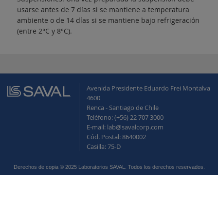
usarse antes de 7 días si se mantiene a temperatura
ambiente o de 14 días si se mantiene bajo refrigeración
(entre 2°C y 8°C).
Avenida Presidente Eduardo Frei Montalva
4600
Renca - Santiago de Chile
Teléfono: (+56) 22 707 3000
E-mail: lab@savalcorp.com
Cód. Postal: 8640002
Casilla: 75-D
Derechos de copia © 2025 Laboratorios SAVAL. Todos los derechos reservados.