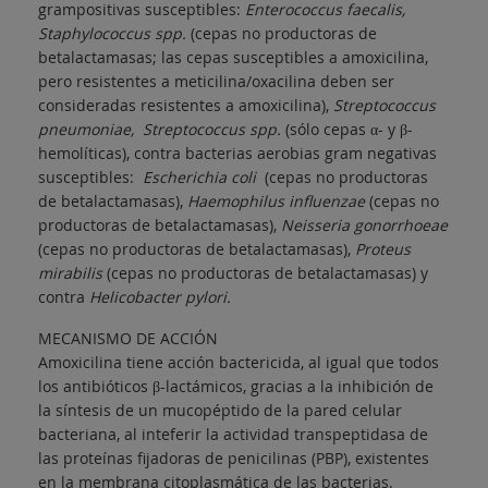
grampositivas susceptibles:
Enterococcus faecalis,
Staphylococcus spp.
(cepas no productoras de
betalactamasas; las cepas susceptibles a amoxicilina,
pero resistentes a meticilina/oxacilina deben ser
consideradas resistentes a amoxicilina),
Streptococcus
pneumoniae, Streptococcus spp.
(sólo cepas α- y β-
hemolíticas), contra bacterias aerobias gram negativas
susceptibles:
Escherichia coli
(cepas no productoras
de betalactamasas),
Haemophilus influenzae
(cepas no
productoras de betalactamasas),
Neisseria gonorrhoeae
(cepas no productoras de betalactamasas),
Proteus
mirabilis
(cepas no productoras de betalactamasas) y
contra
Helicobacter pylori.
MECANISMO DE ACCIÓN
Amoxicilina tiene acción bactericida, al igual que todos
los antibióticos β-lactámicos, gracias a la inhibición de
la síntesis de un mucopéptido de la pared celular
bacteriana, al inteferir la actividad transpeptidasa de
las proteínas fijadoras de penicilinas (PBP), existentes
en la membrana citoplasmática de las bacterias.