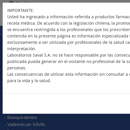
Español
IMPORTANTE:
Usted ha ingresado a información referida a productos farmac
receta médica. De acuerdo con la legislación chilena, la promo
se encuentra restringida a los profesionales que los prescribe
Portada
Productos
>
contenida en la presente página es información especializada té
exclusivamente a ser utilizada por profesionales de la salud c
interpretación.
Laboratorios Saval S.A. no se hace responsable por las consec
Seleccione su país
publicada pueda generar en el visitante no profesional de la sa
personas.
Las consecuencias de utilizar esta información sin consultar a
para la vida y la salud.
Nuevos Productos
Marca Comercial
Principio Activo
Clase Terapéutica
Bioequivalentes
Vademécum SAVAL