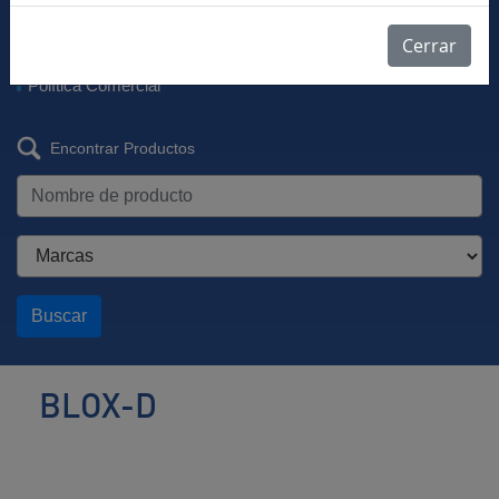
Descargar Vademécum
Farmacovigilancia
Cerrar
Listas de Precios
Política Comercial
Encontrar Productos
Buscar
BLOX-D
Antihipertensivo
/