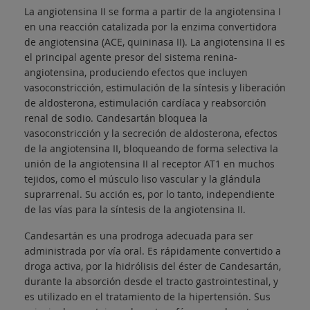
La angiotensina II se forma a partir de la angiotensina I
en una reacción catalizada por la enzima convertidora
de angiotensina (ACE, quininasa II). La angiotensina II es
el principal agente presor del sistema renina-
angiotensina, produciendo efectos que incluyen
vasoconstricción, estimulación de la síntesis y liberación
de aldosterona, estimulación cardíaca y reabsorción
renal de sodio. Candesartán bloquea la
vasoconstricción y la secreción de aldosterona, efectos
de la angiotensina II, bloqueando de forma selectiva la
unión de la angiotensina II al receptor AT1 en muchos
tejidos, como el músculo liso vascular y la glándula
suprarrenal. Su acción es, por lo tanto, independiente
de las vías para la síntesis de la angiotensina II.
Candesartán es una prodroga adecuada para ser
administrada por vía oral. Es rápidamente convertido a
droga activa, por la hidrólisis del éster de Candesartán,
durante la absorción desde el tracto gastrointestinal, y
es utilizado en el tratamiento de la hipertensión. Sus