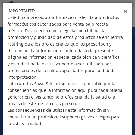
Español
×
IMPORTANTE:
Usted ha ingresado a información referida a productos
farmacéuticos autorizados para venta bajo receta
médica. De acuerdo con la legislación chilena, la
Portada
Productos
>
promoción y publicidad de estos productos se encuentra
restringida a los profesionales que los prescriben y
dispensan. La información contenida en la presente
página es información especializada técnica y científica,
Seleccione su país
y está destinada exclusivamente a ser utilizada por
profesionales de la salud capacitados para su debida
interpretación.
Laboratorios Saval S.A. no se hace responsable por las
consecuencias que la información aquí publicada pueda
Nuevos Productos
generar en el visitante no profesional de la salud o, a
Marca Comercial
través de éste, de terceras personas.
Principio Activo
Las consecuencias de utilizar esta información sin
Clase Terapéutica
consultar a un profesional suponen graves riesgos para
Bioequivalentes
la vida y la salud.
Vademécum SAVAL