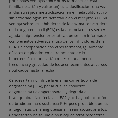
principales ventajas sobre otros fármacos de esta
familia (losartán y valsartán) es la dosificación, una vez
al día, su rápida metabolización en el metabolito activo,
sin actividad agonista detectable en el receptor AT1. Su
ventaja sobre los inhibidores de la enzima convertidora
de la angiotensina II (ECA) es la ausencia de tos seca y
aguda o hipotensión ortostática que se han informado
como eventos adversos al uso de los inhibidores de la
ECA. En comparación con otros fármacos, igualmente
eficaces empleados en el tratamiento de la
hipertensión, candesartán muestra una menor
frecuencia y gravedad de los acontecimientos adversos
notificados hasta la fecha.
Candesartán no inhibe la enzima convertidora de
angiotensina (ECA), por la cual se convierte
angiotensina I a angiotensina II y degrada a
bradiquinina. No afecta a la ECA y no hay potenciación
de bradiquinina o sustancia P. Es poco probable que los
antagonistas de la angiotensina II sean asociados a tos.
Candesartán no se une o no bloquea otros receptores