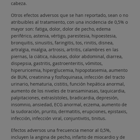
cabeza.
Otros efectos adversos que se han reportado, sean o no
atribuibles al tratamiento, con una incidencia de 0,5% o
mayor son: fatiga, dolor, dolor de pecho, edema
periférico, astenia, vértigo, parestesia, hipoestesia,
bronquitis, sinusitis, faringitis, tos, rinitis, disnea,
artralgia, mialgia, artrosis, artritis, calambres en las
piernas, la ciática, náuseas, dolor abdominal, diarrea,
dispepsia, gastritis, gastroenteritis, vómitos,
hiperuricemia, hiperglucemia, hipopotasemia, aumento
de BUN, creatinina y fosfoquinasa, infección del tracto
urinario, hematuria, cistitis, función hepática anormal,
aumento de los niveles de transaminasas, taquicardia,
palpitaciones, extrasístoles, bradicardia, depresión,
insomnio, ansiedad, ECG anormal, eczema, aumento de
la sudoración, prurito, dermatitis, erupciones, epistaxis,
infección, infección viral, conjuntivitis, tinitus.
Efectos adversos una frecuencia menor al 0,5%,
incluyen la angina de pecho, infarto de miocardio y de