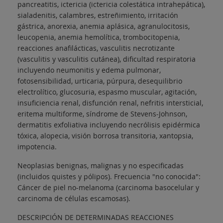
pancreatitis, ictericia (ictericia colestática intrahepática),
sialadenitis, calambres, estreñimiento, irritación
gástrica, anorexia, anemia aplásica, agranulocitosis,
leucopenia, anemia hemolítica, trombocitopenia,
reacciones anafilácticas, vasculitis necrotizante
(vasculitis y vasculitis cutánea), dificultad respiratoria
incluyendo neumonitis y edema pulmonar,
fotosensibilidad, urticaria, púrpura, desequilibrio
electrolítico, glucosuria, espasmo muscular, agitación,
insuficiencia renal, disfunción renal, nefritis intersticial,
eritema multiforme, síndrome de Stevens-Johnson,
dermatitis exfoliativa incluyendo necrólisis epidérmica
tóxica, alopecia, visión borrosa transitoria, xantopsia,
impotencia.
Neoplasias benignas, malignas y no especificadas
(incluidos quistes y pólipos). Frecuencia "no conocida":
Cáncer de piel no-melanoma (carcinoma basocelular y
carcinoma de células escamosas).
DESCRIPCIÓN DE DETERMINADAS REACCIONES