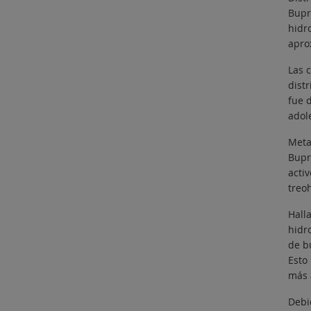
Bupr
hidr
apro
Las 
dist
fue 
adol
Meta
Bupr
acti
treo
Hall
hidr
de b
Esto
más 
Debi