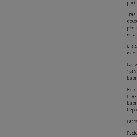
part
Tras
dete
plas
estad
El t
es d
Las 
10) y
bupr
Excr
El 87
bupr
hepá
Farm
Pacie