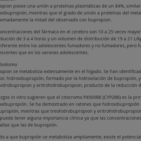
opion posee una unión a proteínas plasmáticas de un 84%, similar
oxibupropión, mientras que el grado de unión a proteínas del meta
ximadamente la mitad del observado con bupropion.
concentraciones del fármaco en el cerebro son 10 a 25 veces mayo
ribución de 3 a 4 horas y un volumen de distribución de 19 a 21 L/
diferente entre los adolescentes fumadores y no fumadores, pero f
escentes que en los varones adolescentes.
bolismo
opion se metaboliza extensamente en el hígado. Se han identifica
vos: hidroxibupropión, formado por la hidroxilación de bupropión, 
hidrobupropion y eritrohidrobupropion, producto de la reducción d
azgos in vitro sugieren que el citocromo P450IIB6 (CYP2B6) es la pr
oxibupropión. Se ha demostrado en ratones que hidroxibupropión p
upropión, mientras que treohidrobupropion y eritrohidrobupropio
 puede tener alguna importancia clínica ya que las concentraciones
altas que las de bupropión.
do a que bupropión se metaboliza ampliamente, existe el potencial