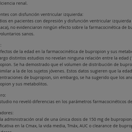
iciencia renal.
entes con disfunción ventricular izquierda:
dios en pacientes con depresión y disfunción ventricular izquierda
iaca), no evidenciaron ningún efecto sobre la farmacocinética de 
voluntarios sanos.
:
efectos de la edad en la farmacocinética de bupropion y sus metabo
rgo distintos estudios no revelan ninguna relación entre la edad (
opion. Se ha demostrado que el volumen de distribución de bupro
imilar a la de los sujetos jóvenes. Estos datos sugieren que la eda
entraciones de bupropion, sin embargo, se ha sugerido que los an
opion y sus metabolitos.
ro:
studio no reveló diferencias en los parámetros farmacocinéticos d
dores:
 la administración oral de una única dosis de 150 mg de bupropion
ificativa en la Cmax, la vida media, Tmáx, AUC o clearance de bupr