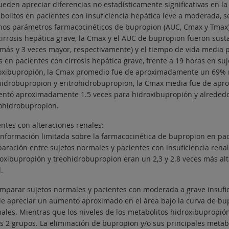
ueden apreciar diferencias no estadísticamente significativas en l
bolitos en pacientes con insuficiencia hepática leve a moderada, 
nos parámetros farmacocinéticos de bupropion (AUC, Cmax y Tmax) y
cirrosis hepática grave, la Cmax y el AUC de bupropion fueron s
más y 3 veces mayor, respectivamente) y el tiempo de vida media 
 en pacientes con cirrosis hepática grave, frente a 19 horas en suj
oxibupropión, la Cmax promedio fue de aproximadamente un 69% m
hidrobupropion y eritrohidrobupropion, la Cmax media fue de ap
ntó aproximadamente 1.5 veces para hidroxibupropión y alrededor 
rohidrobupropion.
entes con alteraciones renales:
información limitada sobre la farmacocinética de bupropion en paci
aración entre sujetos normales y pacientes con insuficiencia rena
oxibupropión y treohidrobupropion eran un 2,3 y 2.8 veces más alta
.
omparar sujetos normales y pacientes con moderada a grave insuficie
e apreciar un aumento aproximado en el área bajo la curva de bupr
ales. Mientras que los niveles de los metabolitos hidroxibupropión
os 2 grupos. La eliminación de bupropion y/o sus principales metab