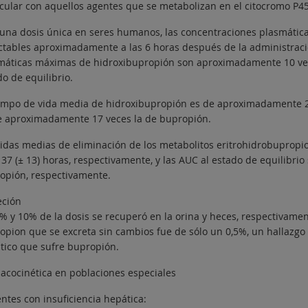
icular con aquellos agentes que se metabolizan en el citocromo P45
 una dosis única en seres humanos, las concentraciones plasmáti
ctables aproximadamente a las 6 horas después de la administrac
máticas máximas de hidroxibupropión son aproximadamente 10 vece
o de equilibrio.
iempo de vida media de hidroxibupropión es de aproximadamente 20 
e aproximadamente 17 veces la de bupropión.
vidas medias de eliminación de los metabolitos eritrohidrobupropi
 37 (± 13) horas, respectivamente, y las AUC al estado de equilibri
opión, respectivamente.
eción
% y 10% de la dosis se recuperó en la orina y heces, respectivamen
opion que se excreta sin cambios fue de sólo un 0,5%, un hallazg
tico que sufre bupropión.
acocinética en poblaciones especiales
ntes con insuficiencia hepática: