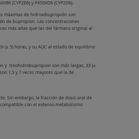
0IIB6 (CYP2B6) y P450IID6 (CYP2D6).
cas máximas de hidroxibupropión son
ión de bupropion. Las concentraciones
s más altas que las del fármaco original al
(± 5) horas, y su AUC al estado de equilibrio
on y treohidrobupropion son más largas, 33 (±
o son 1,5 y 7 veces mayores que la de
te. Sin embargo, la fracción de dosis oral de
o compatible con el extenso metabolismo