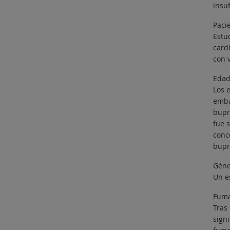
insuf
Paci
Estu
card
con 
Edad
Los 
emba
bupr
fue s
conc
bupr
Géne
Un e
Fuma
Tras
sign