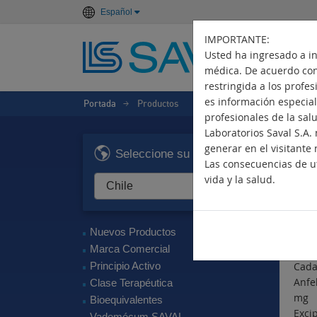
Español
IMPORTANTE:
Usted ha ingresado a i
médica. De acuerdo con 
restringida a los profe
es información especiali
Portada
Productos
>
profesionales de la sal
Laboratorios Saval S.A
B
generar en el visitante 
Seleccione su país
Las consecuencias de ut
Ant
vida y la salud.
Pri
Bupr
Nuevos Productos
Com
Marca Comercial
Principio Activo
Cada
Anf
Clase Terapéutica
mg
Bioequivalentes
Excip
Vademécum SAVAL