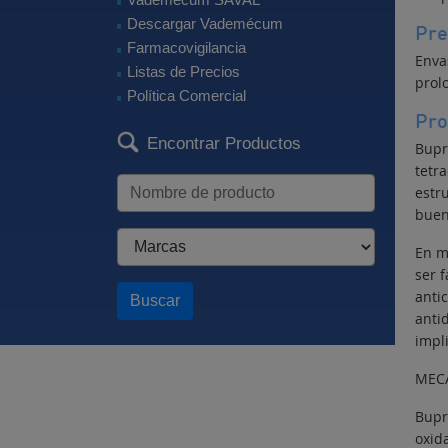
Descargar Vademécum
Pre
Farmacovigilancia
Enva
Listas de Precios
prol
Política Comercial
Pro
Encontrar Productos
Bupr
tetra
estr
buen
En m
ser 
anti
Buscar
anti
impl
MEC
Bupr
oxid