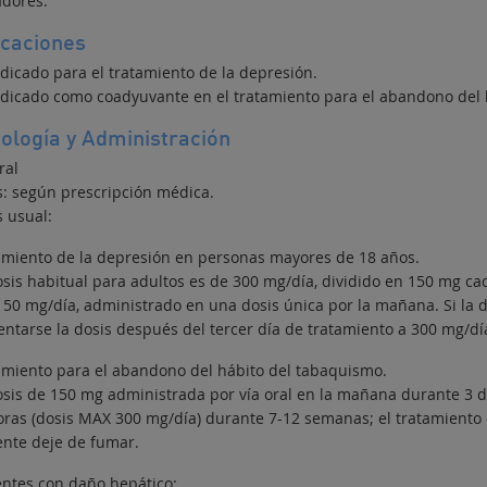
dores.
icaciones
ndicado para el tratamiento de la depresión.
ndicado como coadyuvante en el tratamiento para el abandono del 
ología y Administración
ral
s: según prescripción médica.
s usual:
amiento de la depresión en personas mayores de 18 años.
osis habitual para adultos es de 300 mg/día, dividido en 150 mg c
150 mg/día, administrado en una dosis única por la mañana. Si la d
ntarse la dosis después del tercer día de tratamiento a 300 mg/dí
amiento para el abandono del hábito del tabaquismo.
osis de 150 mg administrada por vía oral en la mañana durante 3 
oras (dosis MAX 300 mg/día) durante 7-12 semanas; el tratamient
ente deje de fumar.
entes con daño hepático: