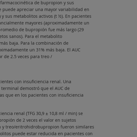
a farmacocinética de bupropion y sus
se puede apreciar una mayor variabilidad en
 sus metabolitos activos (t ½). En pacientes
ustancialmente mayores (aproximadamente un
promedio de bupropión fue más largo (29
etos sanos). Para el metabolito
ás baja. Para la combinación de
roximadamente un 31% más baja. El AUC
de 2.5 veces para treo /
entes con insuficiencia renal. Una
l terminal demostró que el AUC de
s que en los pacientes con insuficiencia
ncia renal (TFG 30,9 ± 10,8 ml / min) se
opión de 2 veces el valor en sujetos
 y treo/eritrohidrobupropion fueron similares
olitos puede estar reducida en pacientes con