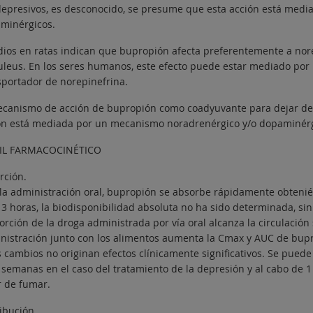
depresivos, es desconocido, se presume que esta acción está med
minérgicos.
dios en ratas indican que bupropión afecta preferentemente a nore
uleus. En los seres humanos, este efecto puede estar mediado por 
sportador de norepinefrina.
ecanismo de acción de bupropión como coadyuvante para dejar de
ón está mediada por un mecanismo noradrenérgico y/o dopaminérg
IL FARMACOCINÉTICO
rción.
 la administración oral, bupropión se absorbe rápidamente obten
s 3 horas, la biodisponibilidad absoluta no ha sido determinada, 
orción de la droga administrada por vía oral alcanza la circulación
nistración junto con los alimentos aumenta la Cmax y AUC de bup
 cambios no originan efectos clínicamente significativos. Se puede 
4 semanas en el caso del tratamiento de la depresión y al cabo de 
r de fumar.
ribución