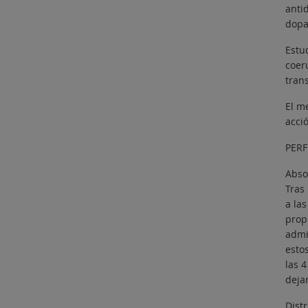
anti
dopa
Estu
coer
tran
El m
acci
PERF
Abso
Tras
a la
prop
admi
estos
las 
deja
Dist