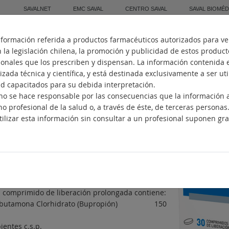
SAVALNET
EMC SAVAL
CENTRO SAVAL
SAVAL BIOMÉD
nformación referida a productos farmacéuticos autorizados para ve
Inicio
Quiénes Somos
Fabricación
la legislación chilena, la promoción y publicidad de estos produc
sionales que los prescriben y dispensan. La información contenida 
zada técnica y científica, y está destinada exclusivamente a ser ut
ud capacitados para su debida interpretación.
. no se hace responsable por las consecuencias que la información
UXON
no profesional de la salud o, a través de éste, de terceras personas
ilizar esta información sin consultar a un profesional suponen gra
idepresivo / Antitabáquico
ncipios activos
opión
posición
 comprimido de liberación prolongada contiene:
ebutamona Clorhidrato (Bupropión) 150
ientes c.s.p.