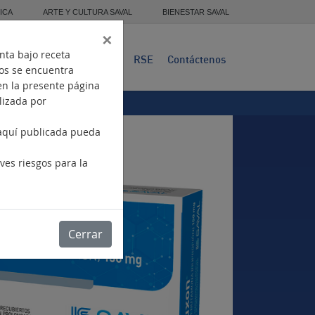
ICA
ARTE Y CULTURA SAVAL
BIENESTAR SAVAL
×
nta bajo receta
Presencia
Productos
RSE
Contáctenos
tos se encuentra
en la presente página
ilizada por
 aquí publicada pueda
.
ves riesgos para la
Cerrar