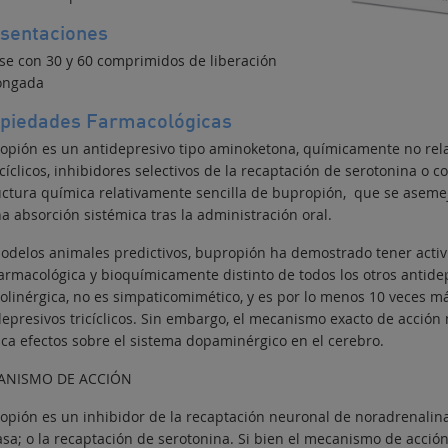
sentaciones
se con 30 y 60 comprimidos de liberación
ongada
piedades Farmacológicas
opión es un antidepresivo tipo aminoketona, químicamente no relaci
cíclicos, inhibidores selectivos de la recaptación de serotonina o 
uctura química relativamente sencilla de bupropión, que se asemeja 
a absorción sistémica tras la administración oral.
odelos animales predictivos, bupropión ha demostrado tener acti
farmacológica y bioquímicamente distinto de todos los otros antide
colinérgica, no es simpaticomimético, y es por lo menos 10 veces m
depresivos tricíclicos. Sin embargo, el mecanismo exacto de acción 
ica efectos sobre el sistema dopaminérgico en el cerebro.
ANISMO DE ACCIÓN
opión es un inhibidor de la recaptación neuronal de noradrenali
asa; o la recaptación de serotonina. Si bien el mecanismo de acción