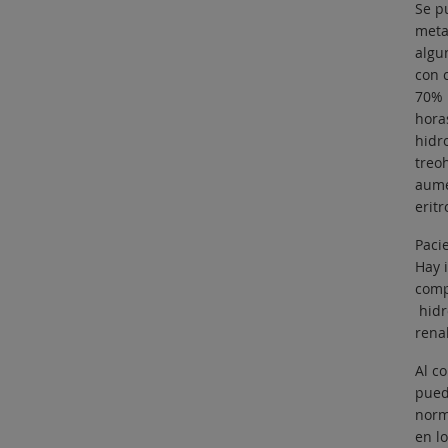
Se p
meta
algu
con 
70% 
horas
hidr
treo
aume
erit
Paci
Hay 
comp
hidr
renal
Al c
pued
norm
en l