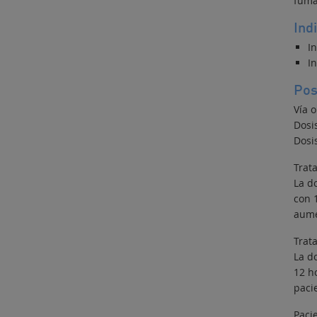
fuma
Ind
I
I
Pos
Vía o
Dosi
Dosi
Trat
La d
con 
aume
Trat
La d
12 h
paci
Paci