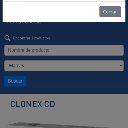
Descargar Vademécum
Farmacovigilancia
Cerrar
Listas de Precios
Política Comercial
Encontrar Productos
Buscar
CLONEX CD
Ansiolítico
/