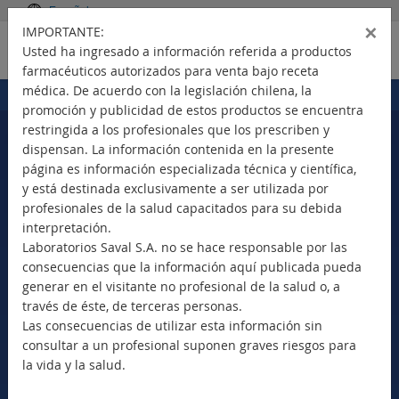
Español
×
IMPORTANTE:
Usted ha ingresado a información referida a productos
farmacéuticos autorizados para venta bajo receta
médica. De acuerdo con la legislación chilena, la
Portada
Productos
>
promoción y publicidad de estos productos se encuentra
restringida a los profesionales que los prescriben y
dispensan. La información contenida en la presente
página es información especializada técnica y científica,
Seleccione su país
y está destinada exclusivamente a ser utilizada por
profesionales de la salud capacitados para su debida
interpretación.
Laboratorios Saval S.A. no se hace responsable por las
consecuencias que la información aquí publicada pueda
Nuevos Productos
generar en el visitante no profesional de la salud o, a
Marca Comercial
través de éste, de terceras personas.
Principio Activo
Las consecuencias de utilizar esta información sin
Clase Terapéutica
consultar a un profesional suponen graves riesgos para
Bioequivalentes
la vida y la salud.
Vademécum SAVAL