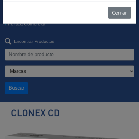
Descargar Vademécum
Farmacovigilancia
Cerrar
Listas de Precios
Política Comercial
Encontrar Productos
Buscar
CLONEX CD
Ansiolítico
/