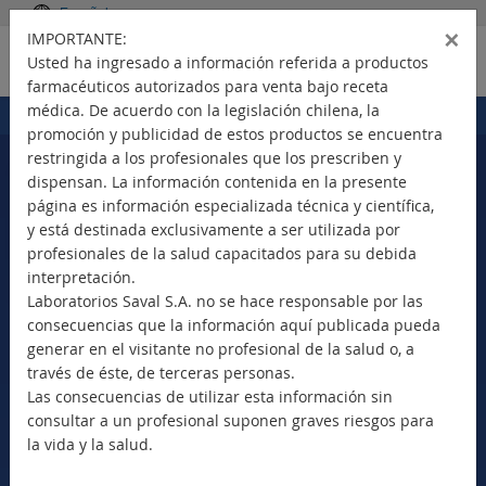
Español
×
IMPORTANTE:
Usted ha ingresado a información referida a productos
farmacéuticos autorizados para venta bajo receta
médica. De acuerdo con la legislación chilena, la
Portada
Productos
>
promoción y publicidad de estos productos se encuentra
restringida a los profesionales que los prescriben y
dispensan. La información contenida en la presente
página es información especializada técnica y científica,
Seleccione su país
y está destinada exclusivamente a ser utilizada por
profesionales de la salud capacitados para su debida
interpretación.
Laboratorios Saval S.A. no se hace responsable por las
consecuencias que la información aquí publicada pueda
Nuevos Productos
generar en el visitante no profesional de la salud o, a
Marca Comercial
través de éste, de terceras personas.
Principio Activo
Las consecuencias de utilizar esta información sin
Clase Terapéutica
consultar a un profesional suponen graves riesgos para
Bioequivalentes
la vida y la salud.
Vademécum SAVAL