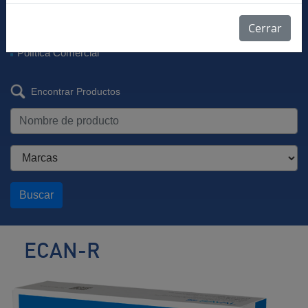
Descargar Vademécum
Farmacovigilancia
Cerrar
Listas de Precios
Política Comercial
Encontrar Productos
Buscar
ECAN-R
Antihipertensivo
/