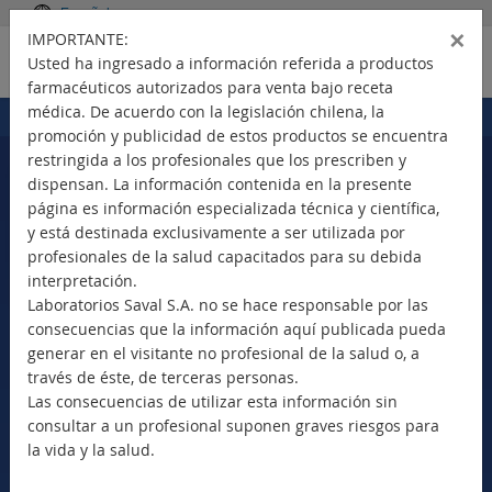
Español
×
IMPORTANTE:
Usted ha ingresado a información referida a productos
farmacéuticos autorizados para venta bajo receta
médica. De acuerdo con la legislación chilena, la
Portada
Productos
>
promoción y publicidad de estos productos se encuentra
restringida a los profesionales que los prescriben y
dispensan. La información contenida en la presente
página es información especializada técnica y científica,
Seleccione su país
y está destinada exclusivamente a ser utilizada por
profesionales de la salud capacitados para su debida
interpretación.
Laboratorios Saval S.A. no se hace responsable por las
consecuencias que la información aquí publicada pueda
Nuevos Productos
generar en el visitante no profesional de la salud o, a
Marca Comercial
través de éste, de terceras personas.
Principio Activo
Las consecuencias de utilizar esta información sin
Clase Terapéutica
consultar a un profesional suponen graves riesgos para
Bioequivalentes
la vida y la salud.
Vademécum SAVAL