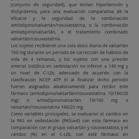
(conjunto de seguridad), que tenían hipertensión y
dislipidemia, para una evaluación comparativa de la
eficacia y la seguridad de la combinación
amlodipino/valsartán/rosuvastatina, o la combinación
amlodipino/valsartán, o el tratamiento combinado
valsartán/rosuvastatina.
Los sujetos recibieron una sola dosis diaria de valsartán
160 mg durante un período de corrección de hábitos de
vida de 4 semanas, y los sujetos con una presión
arterial sistólica en sedestación no inferior a 140 mg y
un nivel de C-LDL adecuado de acuerdo con la
clasificación NCEP ATP III al finalizar dicho período
fueron asignados aleatoriamente para recibir este
fármaco (amlodipino/valsartán/rosuvastatina 10/160/20
mg) o amlodipino/valsartán 10/160 mg o
valsartán/rosuvastatina 160/20 mg.
Como variables principales, se evaluaron el cambio en
la PAS en sedestación (PASsed) con este fármaco en
comparación con el grupo valsartán y rosuvastatina, y el
cambio (%) en el C-LDL con este fármaco en