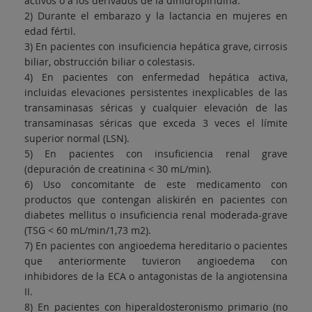
activos o a los derivados de la dihidropiridina.
2) Durante el embarazo y la lactancia en mujeres en
edad fértil.
3) En pacientes con insuficiencia hepática grave, cirrosis
biliar, obstrucción biliar o colestasis.
4) En pacientes con enfermedad hepática activa,
incluidas elevaciones persistentes inexplicables de las
transaminasas séricas y cualquier elevación de las
transaminasas séricas que exceda 3 veces el límite
superior normal (LSN).
5) En pacientes con insuficiencia renal grave
(depuración de creatinina < 30 mL/min).
6) Uso concomitante de este medicamento con
productos que contengan aliskirén en pacientes con
diabetes mellitus o insuficiencia renal moderada-grave
(TSG < 60 mL/min/1,73 m2).
7) En pacientes con angioedema hereditario o pacientes
que anteriormente tuvieron angioedema con
inhibidores de la ECA o antagonistas de la angiotensina
II.
8) En pacientes con hiperaldosteronismo primario (no