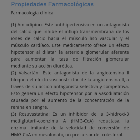
Propiedades Farmacológicas
Farmacología clínica
(1) Amlodipino: Este antihipertensivo en un antagonista
del calcio que inhibe el influjo transmembrana de los
iones de calcio hacia el músculo liso vascular y el
músculo cardíaco. Este medicamento ofrece un efecto
hipotensor al dilatar la arteriola glomerular aferente
para aumentar la tasa de filtración glomerular
mediante su acción diurética.
(2) Valsartán: Este antagonista de la angiotensina Ⅱ
bloquea el efecto vasconstrictor de la angiotensina II, a
través de su acción antagonista selectiva y competitiva.
Esto genera un efecto hipotensor por la vasodilatación
causada por el aumento de la concentración de la
renina en sangre.
(3) Rosuvastatina: Es un inhibidor de la 3-hidroxi-3
metilglutaril-coenzima A (HMG-CoA) reductasa, la
enzima limitante de la velocidad de conversión de
HMG-CoA en mevalonato, un precursor del colesterol.