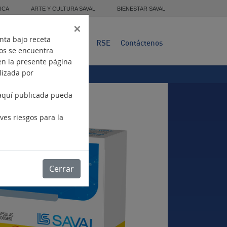
ICA
ARTE Y CULTURA SAVAL
BIENESTAR SAVAL
×
nta bajo receta
Presencia
Productos
RSE
Contáctenos
tos se encuentra
en la presente página
ilizada por
 aquí publicada pueda
.
ves riesgos para la
Cerrar