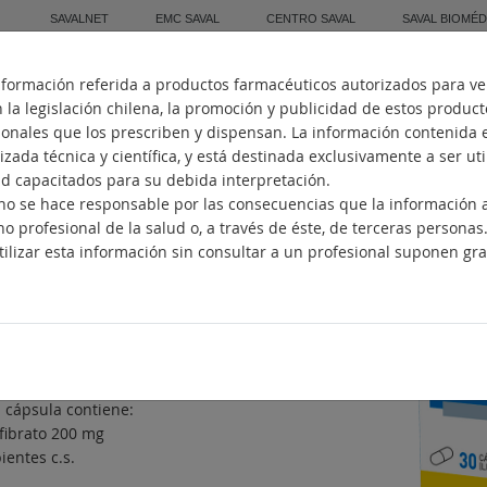
SAVALNET
EMC SAVAL
CENTRO SAVAL
SAVAL BIOMÉD
nformación referida a productos farmacéuticos autorizados para ve
Inicio
Quiénes Somos
Fabricación
la legislación chilena, la promoción y publicidad de estos produc
sionales que los prescriben y dispensan. La información contenida 
zada técnica y científica, y está destinada exclusivamente a ser ut
ud capacitados para su debida interpretación.
. no se hace responsable por las consecuencias que la información
IBROLOW LIDOSE
no profesional de la salud o, a través de éste, de terceras personas
ilizar esta información sin consultar a un profesional suponen gra
olipemiante
ncipios activos
fibrato
posición
 cápsula contiene:
fibrato 200 mg
ientes c.s.