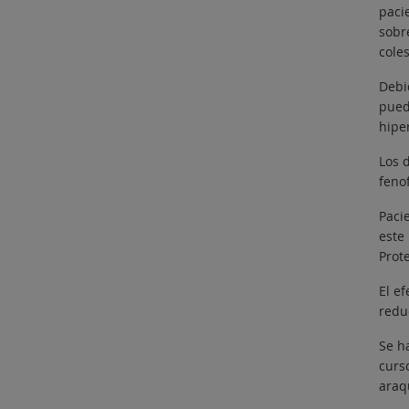
paci
sobre
coles
Debid
pued
hipe
Los 
feno
Paci
este
Prot
El e
redu
Se h
curs
araq