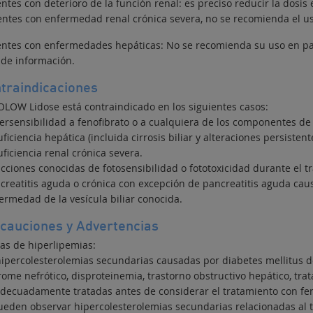
ntes con deterioro de la función renal: es preciso reducir la dosis 
entes con enfermedad renal crónica severa, no se recomienda el 
entes con enfermedades hepáticas: No se recomienda su uso en pac
 de información.
traindicaciones
OLOW Lidose está contraindicado en los siguientes casos:
persensibilidad a fenofibrato o a cualquiera de los componentes d
uficiencia hepática (incluida cirrosis biliar y alteraciones persisten
uficiencia renal crónica severa.
acciones conocidas de fotosensibilidad o fototoxicidad durante el t
ncreatitis aguda o crónica con excepción de pancreatitis aguda cau
ermedad de la vesícula biliar conocida.
cauciones y Advertencias
as de hiperlipemias:
hipercolesterolemias secundarias causadas por diabetes mellitus de
rome nefrótico, disproteinemia, trastorno obstructivo hepático, tr
adecuadamente tratadas antes de considerar el tratamiento con fen
ueden observar hipercolesterolemias secundarias relacionadas al t