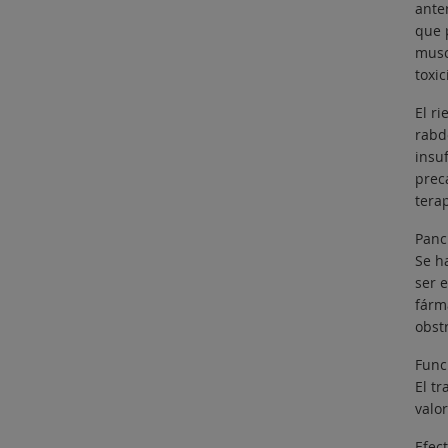
ante
que 
musc
toxi
El r
rabd
insuf
prec
terap
Pancr
Se h
ser e
fárm
obst
Func
El t
valo
Efec