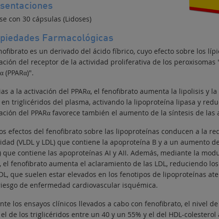
sentaciones
se con 30 cápsulas (Lidoses)
piedades Farmacológicas
nofibrato es un derivado del ácido fíbrico, cuyo efecto sobre los l
ación del receptor de la actividad proliferativa de los peroxisomas
α (PPARα)".
as a la activación del PPARα, el fenofibrato aumenta la lipolisis y l
 en triglicéridos del plasma, activando la lipoproteína lipasa y red
ación del PPARα favorece también el aumento de la síntesis de las a
s efectos del fenofibrato sobre las lipoproteínas conducen a la re
idad (VLDL y LDL) que contiene la apoproteína B y a un aumento de 
) que contiene las apoproteínas AI y AII. Además, mediante la modul
, el fenofibrato aumenta el aclaramiento de las LDL, reduciendo lo
LDL, que suelen estar elevados en los fenotipos de lipoproteínas at
riesgo de enfermedad cardiovascular isquémica.
te los ensayos clínicos llevados a cabo con fenofibrato, el nivel de 
el de los triglicéridos entre un 40 y un 55% y el del HDL-colestero