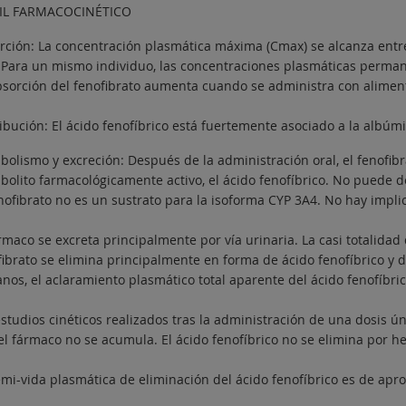
IL FARMACOCINÉTICO
rción: La concentración plasmática máxima (Cmax) se alcanza entre
. Para un mismo individuo, las concentraciones plasmáticas perman
bsorción del fenofibrato aumenta cuando se administra con alimen
ribución: El ácido fenofíbrico está fuertemente asociado a la albúm
bolismo y excreción: Después de la administración oral, el fenofibr
bolito farmacológicamente activo, el ácido fenofíbrico. No puede de
enofibrato no es un sustrato para la isoforma CYP 3A4. No hay imp
rmaco se excreta principalmente por vía urinaria. La casi totalidad 
fibrato se elimina principalmente en forma de ácido fenofíbrico y 
anos, el aclaramiento plasmático total aparente del ácido fenofíbri
estudios cinéticos realizados tras la administración de una dosis 
el fármaco no se acumula. El ácido fenofíbrico no se elimina por he
emi-vida plasmática de eliminación del ácido fenofíbrico es de ap