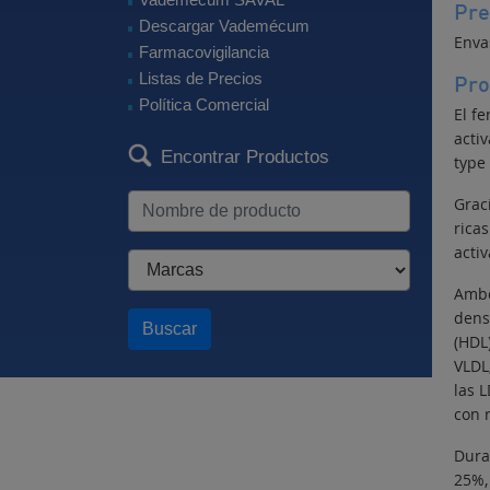
Pre
Descargar Vademécum
Enva
Farmacovigilancia
Listas de Precios
Pro
Política Comercial
El fe
activ
Encontrar Productos
type 
Graci
ricas
activ
Ambo
dens
Buscar
(HDL
VLDL
las 
con 
Duran
25%, 