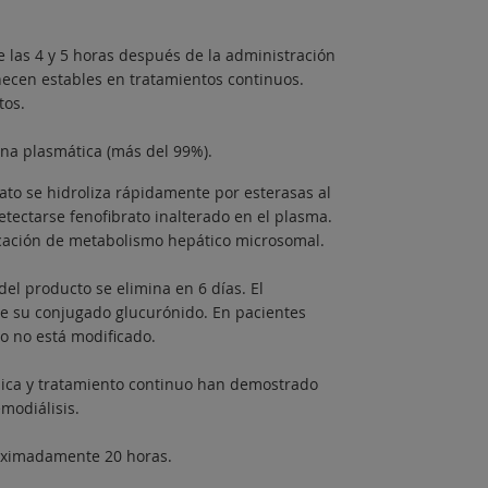
 las 4 y 5 horas después de la administración
ecen estables en tratamientos continuos.
tos.
ina plasmática (más del 99%).
ato se hidroliza rápidamente por esterasas al
tectarse fenofibrato inalterado en el plasma.
licación de metabolismo hepático microsomal.
del producto se elimina en 6 días. El
de su conjugado glucurónido. En pacientes
co no está modificado.
única y tratamiento continuo han demostrado
modiálisis.
roximadamente 20 horas.