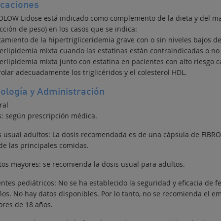
icaciones
OLOW Lidose está indicado como complemento de la dieta y del man
cción de peso) en los casos que se indica:
tamiento de la hipertrigliceridemia grave con o sin niveles bajos de
perlipidemia mixta cuando las estatinas están contraindicadas o no 
erlipidemia mixta junto con estatina en pacientes con alto riesgo c
olar adecuadamente los triglicéridos y el colesterol HDL.
ología y Administración
ral
s: según prescripción médica.
s usual adultos: La dosis recomendada es de una cápsula de FIBRO
de las principales comidas.
tos mayores: se recomienda la dosis usual para adultos.
entes pediátricos: No se ha establecido la seguridad y eficacia de 
ños. No hay datos disponibles. Por lo tanto, no se recomienda el 
res de 18 años.