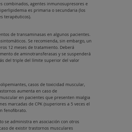
ales combinados, agentes inmunosupresores e
hiperlipidemia es primaria o secundaria (los
s terapéuticos).
entos de transaminasas en algunos pacientes.
 asintomáticos. Se recomienda, sin embargo, un
meros 12 meses de tratamiento. Deberá
aumento de aminotransferasas y se suspenderá
 del triple del límite superior del valor
polipemiantes, casos de toxicidad muscular,
rastornos aumenta en caso de
 muscular en pacientes que presenten mialgia
ones marcadas de CPK (superiores a 5 veces el
n fenofibrato.
 se administra en asociación con otros
aso de existir trastornos musculares