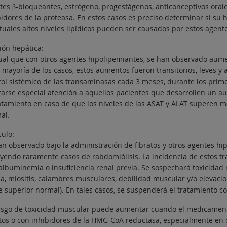
tes β-bloqueantes, estrógeno, progestágenos, anticonceptivos or
bidores de la proteasa. En estos casos es preciso determinar si su 
tuales altos niveles lipídicos pueden ser causados por estos agente
ión hepática:
gual que con otros agentes hipolipemiantes, se han observado aum
a mayoría de los casos, estos aumentos fueron transitorios, leves y
rol sistémico de las transaminasas cada 3 meses, durante los pri
tarse especial atención a aquellos pacientes que desarrollen un 
atamiento en caso de que los niveles de las ASAT y ALAT superen más
al.
ulo:
an observado bajo la administración de fibratos y otros agentes hi
uyendo raramente casos de rabdomiólisis. La incidencia de estos t
albuminemia o insuficiencia renal previa. Se sospechará toxicidad
sa, miositis, calambres musculares, debilidad muscular y/o elevaci
e superior normal). En tales casos, se suspenderá el tratamiento co
iesgo de toxicidad muscular puede aumentar cuando el medicamento
atos o con inhibidores de la HMG-CoA reductasa, especialmente en c