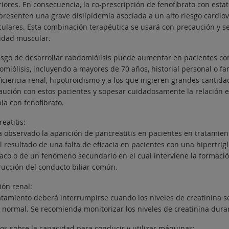
riores. En consecuencia, la co-prescripción de fenofibrato con esta
presenten una grave dislipidemia asociada a un alto riesgo cardio
ulares. Esta combinación terapéutica se usará con precaución y se
cidad muscular.
iesgo de desarrollar rabdomiólisis puede aumentar en pacientes con
omiólisis, incluyendo a mayores de 70 años, historial personal o fa
iciencia renal, hipotiroidismo y a los que ingieren grandes cantida
aución con estos pacientes y sopesar cuidadosamente la relación ent
ia con fenofibrato.
eatitis:
a observado la aparición de pancreatitis en pacientes en tratamien
l resultado de una falta de eficacia en pacientes con una hipertrig
aco o de un fenómeno secundario en el cual interviene la formació
rucción del conducto biliar común.
ión renal:
ratamiento deberá interrumpirse cuando los niveles de creatinina se
r normal. Se recomienda monitorizar los niveles de creatinina dura
tos sobre la capacidad para conducir y utilizar máquinas: