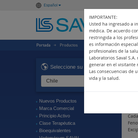
Español
IMPORTANTE:
Usted ha ingresado a i
médica. De acuerdo con 
restringida a los profe
es información especiali
Portada
Productos
>
profesionales de la sal
Laboratorios Saval S.A
F
generar en el visitante 
Seleccione su país
Las consecuencias de ut
Hip
vida y la salud.
Pri
Feno
Nuevos Productos
Com
Marca Comercial
Principio Activo
Cada
Feno
Clase Terapéutica
Excip
Bioequivalentes
Vademécum SAVAL