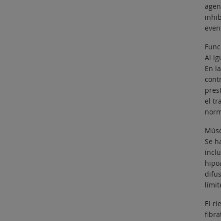
agen
inhi
even
Func
Al i
En l
cont
pres
el tr
norm
Músc
Se h
incl
hipo
difu
límit
El r
fibr