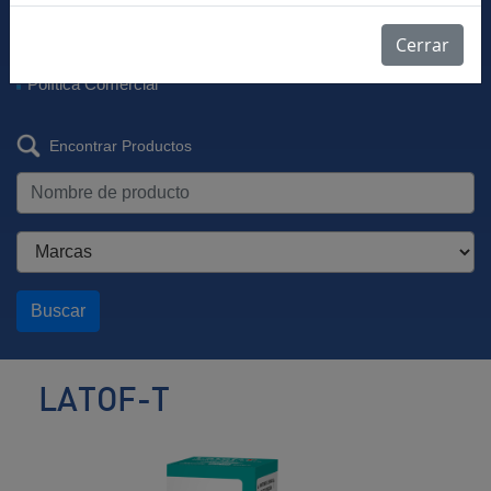
Descargar Vademécum
Farmacovigilancia
Cerrar
Listas de Precios
Política Comercial
Encontrar Productos
Buscar
LATOF-T
Antiglaucomatoso