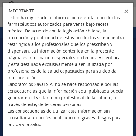
Español
×
IMPORTANTE:
Usted ha ingresado a información referida a productos
farmacéuticos autorizados para venta bajo receta
médica. De acuerdo con la legislación chilena, la
Portada
Productos
>
promoción y publicidad de estos productos se encuentra
restringida a los profesionales que los prescriben y
dispensan. La información contenida en la presente
página es información especializada técnica y científica,
Seleccione su país
y está destinada exclusivamente a ser utilizada por
profesionales de la salud capacitados para su debida
interpretación.
Laboratorios Saval S.A. no se hace responsable por las
consecuencias que la información aquí publicada pueda
Nuevos Productos
generar en el visitante no profesional de la salud o, a
Marca Comercial
través de éste, de terceras personas.
Principio Activo
Las consecuencias de utilizar esta información sin
Clase Terapéutica
consultar a un profesional suponen graves riesgos para
Bioequivalentes
la vida y la salud.
Vademécum SAVAL