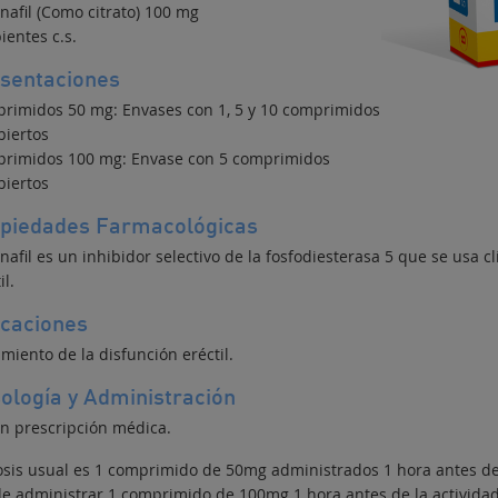
nafil (Como citrato) 100 mg
ientes c.s.
sentaciones
rimidos 50 mg: Envases con 1, 5 y 10 comprimidos
biertos
rimidos 100 mg: Envase con 5 comprimidos
biertos
piedades Farmacológicas
nafil es un inhibidor selectivo de la fosfodiesterasa 5 que se usa 
il.
icaciones
miento de la disfunción eréctil.
ología y Administración
n prescripción médica.
osis usual es 1 comprimido de 50mg administrados 1 hora antes de 
e administrar 1 comprimido de 100mg 1 hora antes de la actividad