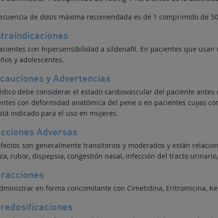
recuencia de dosis máxima recomendada es de 1 comprimido de 50 
traindicaciones
acientes con hipersensibilidad a sildenafil. En pacientes que usan 
iños y adolescentes.
cauciones y Advertencias
édico debe considerar el estado cardiovascular del paciente antes 
entes con deformidad anatómica del pene o en pacientes cuyas co
stá indicado para el uso en mujeres.
cciones Adversas
efectos son generalmente transitorios y moderados y están relacion
a, rubor, dispepsia, congestión nasal, infección del tracto urinario
eracciones
dministrar en forma concomitante con Cimetidina, Eritromicina, Ket
redosificaciones