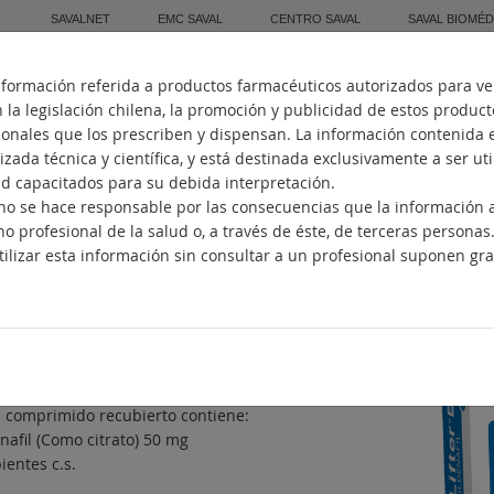
SAVALNET
EMC SAVAL
CENTRO SAVAL
SAVAL BIOMÉD
nformación referida a productos farmacéuticos autorizados para ve
Inicio
Quiénes Somos
Fabricación
la legislación chilena, la promoción y publicidad de estos produc
sionales que los prescriben y dispensan. La información contenida 
zada técnica y científica, y está destinada exclusivamente a ser ut
ud capacitados para su debida interpretación.
. no se hace responsable por las consecuencias que la información
FTER
no profesional de la salud o, a través de éste, de terceras personas
ilizar esta información sin consultar a un profesional suponen gra
unción eréctil
ncipios activos
nafil
posición
 comprimido recubierto contiene:
nafil (Como citrato) 50 mg
ientes c.s.