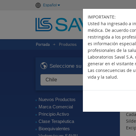
Español
IMPORTANTE:
Usted ha ingresado a i
médica. De acuerdo con 
restringida a los profe
es información especiali
Portada
Productos
>
profesionales de la sal
Laboratorios Saval S.A
LI
generar en el visitante 
Seleccione su país
Las consecuencias de ut
Disf
vida y la salud.
Pri
Silde
Nuevos Productos
Com
Marca Comercial
Principio Activo
Cada
Silde
Clase Terapéutica
Excip
Bioequivalentes
Vademécum SAVAL