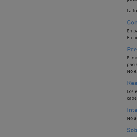
La f
Con
En p
En n
Pre
El m
paci
No e
Rea
Los 
cabez
Int
No a
Sob