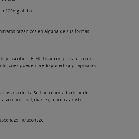
o 100mg al dia.
nitratos orgánicos en alguna de sus formas.
de proscribir LIFTER. Usar con precaución en
ndiciones pueden predisponerlo a priaprismo.
ados a la dosis. Se han reportado dolor de
, visión anormal, diarrea, mareos y rash.
oconazol, Itraconazol