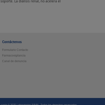
porte. La diálisis renal, no acelera el
Contáctenos
Formulario Contacto
Farmacovigilancia
Canal de denuncia
 copia © 2025 Laboratorios SAVAL. Todos los derechos reservados.