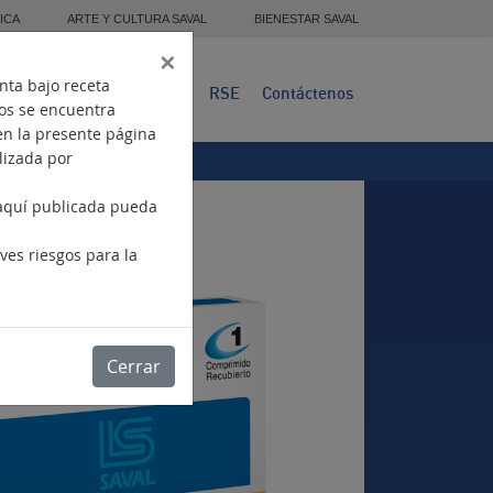
ICA
ARTE Y CULTURA SAVAL
BIENESTAR SAVAL
×
nta bajo receta
Presencia
Productos
RSE
Contáctenos
tos se encuentra
en la presente página
ilizada por
 aquí publicada pueda
.
ves riesgos para la
Cerrar