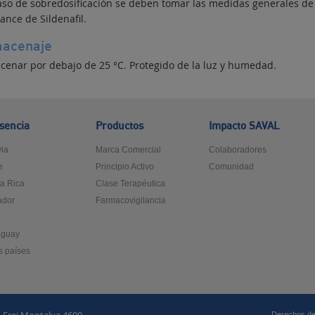
aso de sobredosificación se deben tomar las medidas generales de so
ance de Sildenafil.
acenaje
cenar por debajo de 25 °C. Protegido de la luz y humedad.
sencia
Productos
Impacto SAVAL
via
Marca Comercial
Colaboradores
e
Principio Activo
Comunidad
a Rica
Clase Terapéutica
ador
Farmacovigilancia
ú
aguay
s países
Derechos de