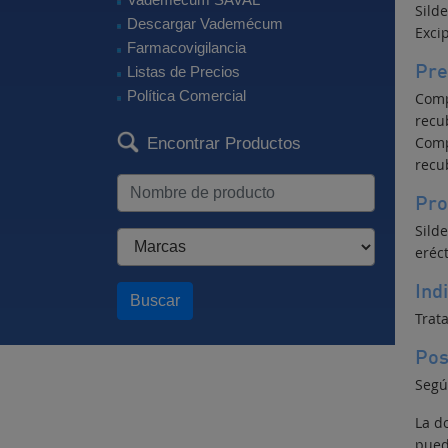
Silde
Descargar Vademécum
Excip
Farmacovigilancia
Pre
Listas de Precios
Política Comercial
Comp
recu
Comp
Encontrar Productos
recu
Pro
Silde
eréct
Ind
Buscar
Trata
Pos
Segú
La d
pued