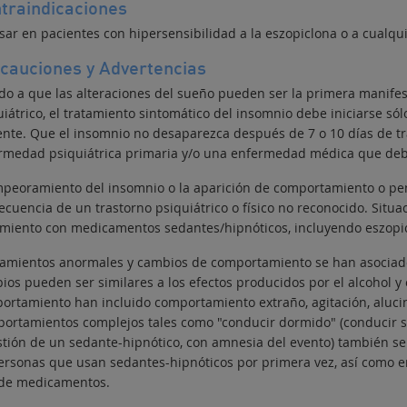
traindicaciones
sar en pacientes con hipersensibilidad a la eszopiclona o a cualq
cauciones y Advertencias
do a que las alteraciones del sueño pueden ser la primera manifesta
uiátrico, el tratamiento sintomático del insomnio debe iniciarse s
ente. Que el insomnio no desaparezca después de 7 o 10 días de t
rmedad psiquiátrica primaria y/o una enfermedad médica que de
mpeoramiento del insomnio o la aparición de comportamiento o p
ecuencia de un trastorno psiquiátrico o físico no reconocido. Situ
amiento con medicamentos sedantes/hipnóticos, incluyendo eszopi
amientos anormales y cambios de comportamiento se han asociado 
ios pueden ser similares a los efectos producidos por el alcohol y
ortamiento han incluido comportamiento extraño, agitación, aluci
ortamientos complejos tales como "conducir dormido" (conducir si
stión de un sedante-hipnótico, con amnesia del evento) también se
ersonas que usan sedantes-hipnóticos por primera vez, así como en
 de medicamentos.