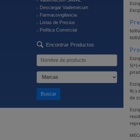
Eszo
Descargar Vademécum
Excip
Farmacovigilancia
Pre
Listas de Precios
Política Comercial
NIRV
NIRV
Encontrar Productos
Pro
Eszo
S(+)
pira
Eszo
R(-)
Buscar
de z
Eszo
resi
repr
MEC