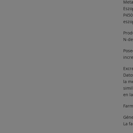
Meta
Eszo
P450
eszo
Produ
N-de
Pose
incr
Excr
Dato
la m
simi
en l
Farm
Géne
La f