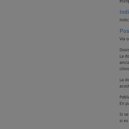
eszo
Ind
Indi
Pos
Vía o
Dosi
La d
anci
clín
La d
acos
Pobl
En pa
Si s
si e