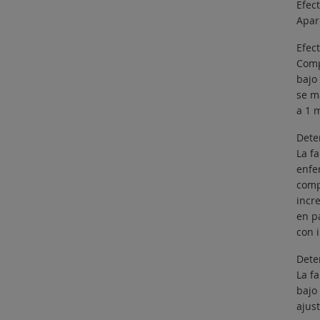
Efect
Apar
Efec
Comp
bajo
se m
a 1 
Deter
La f
enfe
comp
incr
en p
con i
Deter
La f
bajo
ajust