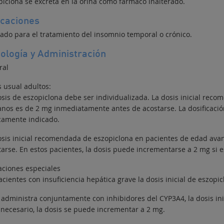
piclona se excreta en la orina como fármaco inalterado.
icaciones
cado para el tratamiento del insomnio temporal o crónico.
ología y Administración
ral
s usual adultos:
osis de eszopiclona debe ser individualizada. La dosis inicial rec
anos es de 2 mg inmediatamente antes de acostarse. La dosificaci
icamente indicado.
osis inicial recomendada de eszopiclona en pacientes de edad av
tarse. En estos pacientes, la dosis puede incrementarse a 2 mg si e
aciones especiales
cientes con insuficiencia hepática grave la dosis inicial de eszopi
e administra conjuntamente con inhibidores del CYP3A4, la dosis in
s necesario, la dosis se puede incrementar a 2 mg.