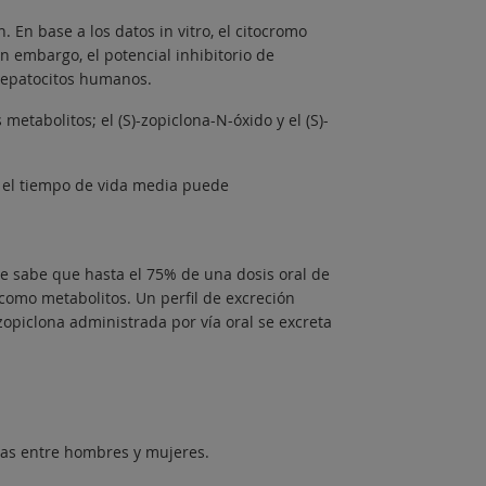
 En base a los datos in vitro, el citocromo
n embargo, el potencial inhibitorio de
hepatocitos humanos.
etabolitos; el (S)-zopiclona-N-óxido y el (S)-
s el tiempo de vida media puede
se sabe que hasta el 75% de una dosis oral de
 como metabolitos. Un perfil de excreción
zopiclona administrada por vía oral se excreta
ivas entre hombres y mujeres.