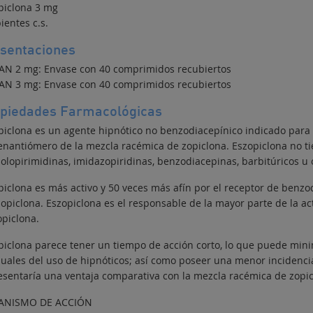
piclona 3 mg
ientes c.s.
sentaciones
AN 2 mg: Envase con 40 comprimidos recubiertos
AN 3 mg: Envase con 40 comprimidos recubiertos
piedades Farmacológicas
piclona es un agente hipnótico no benzodiacepínico indicado para e
-enantiómero de la mezcla racémica de zopiclona. Eszopiclona no tie
zolopirimidinas, imidazopiridinas, benzodiacepinas, barbitúricos u
piclona es más activo y 50 veces más afín por el receptor de benz
-zopiclona. Eszopiclona es el responsable de la mayor parte de la a
opiclona.
piclona parece tener un tiempo de acción corto, lo que puede mini
duales del uso de hipnóticos; así como poseer una menor incidencia 
esentaría una ventaja comparativa con la mezcla racémica de zopic
ANISMO DE ACCIÓN