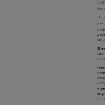
Con
No u
Pre
Debi
psiq
paci
enfe
El e
cons
trat
Pens
camb
comp
Comp
inge
en p
tipo