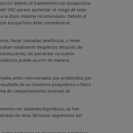
urrir debido al tratamiento con eszopiclona
 del SNC parece aumentar el riesgo de tales
s a la dosis máxima recomendada. Debido al
o con eszopiclona debe considerarse
os, hacer llamadas telefónicas, o tener
ntraban totalmente despiertos después de
conduciendo, los pacientes no suelen
quiátricos puede ocurrir de manera
rmales antes mencionados son producidos por
esultado de un trastorno psiquiátrico o físico
ntoma de comportamiento anormal de
tamiento con sedantes/hipnóticos, se han
retirada de otros fármacos depresores del