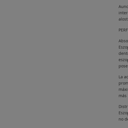
Aunq
inte
alos
PERF
Abso
Eszo
dentr
eszo
pose
La a
prom
máxi
más 
Distr
Eszo
no d