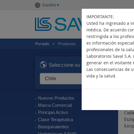
Español
IMPORTANTE:
Usted ha ingresado a i
médica. De acuerdo con 
restringida a los profe
es información especiali
Portada
Productos
>
profesionales de la sal
Laboratorios Saval S.A
N
generar en el visitante 
Seleccione su país
Las consecuencias de ut
Hip
vida y la salud.
Pri
Eszo
Nuevos Productos
Com
Marca Comercial
Principio Activo
Cada
Eszo
Clase Terapéutica
Excip
Bioequivalentes
Vademécum SAVAL