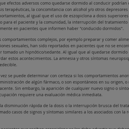
ue efectos adversos como quedarse dormido al conducir podrían oc
sis terapéuticas, la concomitancia con alcohol y/o otros depresores
ortamientos, al igual que el uso de eszopiclona a dosis superiore
go para el paciente y la comunidad, la interrupción del tratamient
amente en pacientes que informen haber "conducido dormidos".
s comportamientos complejos, por ejemplo preparar y comer aliment
ciones sexuales, han sido reportados en pacientes que no se enco
r tomado un hipnótico/sedante. Al igual que al quedarse dormido 
rdar estos acontecimientos. La amnesia y otros síntomas neuropsi
edecible.
 vez se puede determinar con certeza si los comportamientos ano
dministración de algún fármaco, o son espontáneos en su origen, o r
acente. Sin embargo, la aparición de cualquier nuevo signo o sí
cupación requiere una evaluación médica inmediata.
 la disminución rápida de la dosis o la interrupción brusca del tra
rmado casos de signos y síntomas similares a los asociados con la 