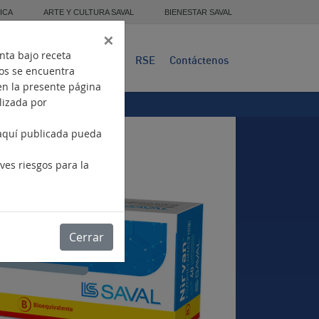
ICA
ARTE Y CULTURA SAVAL
BIENESTAR SAVAL
×
nta bajo receta
Presencia
Productos
RSE
Contáctenos
tos se encuentra
en la presente página
ilizada por
 aquí publicada pueda
.
ves riesgos para la
Cerrar