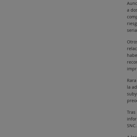
Aunq
a do
comp
ries
seri
Otro
rela
habe
reco
impr
Rara
la a
suby
preo
Tras
info
SNC.