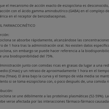
ue el mecanismo de acción exacto de eszopiclona es desconocido, s
racción con el ácido gamma aminobutírico (GABA) en el complejo de
térica en el receptor de benzodiacepinas.
IL FARMACOCINÉTICO
rción:
piclona se absorbe rápidamente, alcanzándose las concentracio
o de 1 hora tras la administración oral. No existen datos específic
piclona, sin embargo se puede hacer referencia a la biodisponibili
e una biodisponibilidad del 75%.
dministración junto con comidas ricas en grasas da lugar a una r
edio (Cmax) y un retraso de aproximadamente 1 hora en el tiempo 
ma (Tmax). El área bajo la curva y el tiempo de vida media se manti
lento si se toma eszopiclona con, o poco después de, una comida ri
ibución:
piclona se une débilmente a las proteínas plasmáticas (52-59%). La
ebe verse afectada por las interacciones fármaco-fármaco causadas