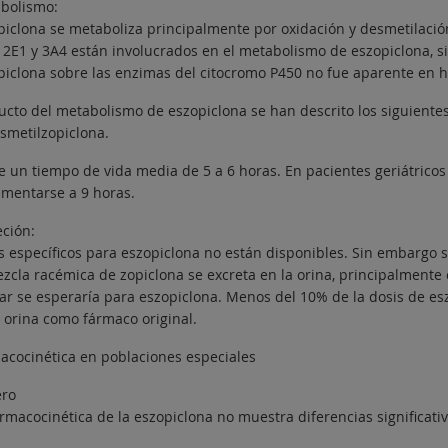
bolismo:
piclona se metaboliza principalmente por oxidación y desmetilación.
 2E1 y 3A4 están involucrados en el metabolismo de eszopiclona, si
piclona sobre las enzimas del citocromo P450 no fue aparente en 
cto del metabolismo de eszopiclona se han descrito los siguientes m
smetilzopiclona.
e un tiempo de vida media de 5 a 6 horas. En pacientes geriátrico
ementarse a 9 horas.
eción:
s específicos para eszopiclona no están disponibles. Sin embargo 
ezcla racémica de zopiclona se excreta en la orina, principalmente
lar se esperaría para eszopiclona. Menos del 10% de la dosis de es
a orina como fármaco original.
acocinética en poblaciones especiales
ro
armacocinética de la eszopiclona no muestra diferencias significat