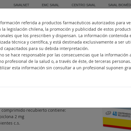
SAVALNET
EMC SAVAL
CENTRO SAVAL
SAVAL BIOMÉD
nformación referida a productos farmacéuticos autorizados para ve
Inicio
Quiénes Somos
Fabricación
la legislación chilena, la promoción y publicidad de estos produc
sionales que los prescriben y dispensan. La información contenida 
zada técnica y científica, y está destinada exclusivamente a ser ut
ud capacitados para su debida interpretación.
. no se hace responsable por las consecuencias que la información
IRVAN
no profesional de la salud o, a través de éste, de terceras personas
ilizar esta información sin consultar a un profesional suponen gra
nótico no benzodiazepínico
ncipios activos
piclona
posición
 comprimido recubierto contiene:
piclona 2 mg
ientes c.s.