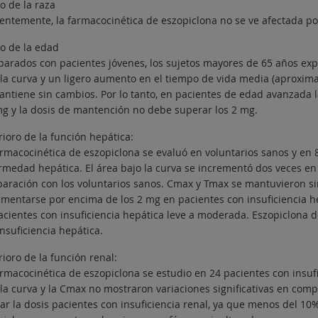
o de la raza
entemente, la farmacocinética de eszopiclona no se ve afectada por
to de la edad
arados con pacientes jóvenes, los sujetos mayores de 65 años ex
 la curva y un ligero aumento en el tiempo de vida media (aproxi
antiene sin cambios. Por lo tanto, en pacientes de edad avanzada l
mg y la dosis de mantención no debe superar los 2 mg.
ioro de la función hepática:
armacocinética de eszopiclona se evaluó en voluntarios sanos y en 
rmedad hepática. El área bajo la curva se incrementó dos veces e
aración con los voluntarios sanos. Cmax y Tmax se mantuvieron si
ementarse por encima de los 2 mg en pacientes con insuficiencia he
acientes con insuficiencia hepática leve a moderada. Eszopiclona d
nsuficiencia hepática.
ioro de la función renal:
armacocinética de eszopiclona se estudio en 24 pacientes con insufi
 la curva y la Cmax no mostraron variaciones significativas en comp
ar la dosis pacientes con insuficiencia renal, ya que menos del 10%