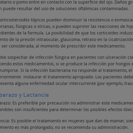
otario o pomo entre en contacto con la superficie del ojo.
Daños gra
ón puede resultar del uso de soluciones oftálmicas contaminadas.
corticosteroides tópicos pueden disminuir la resistencia o enmascar
rianas, fúngicas o víricas, o pueden suprimir las reacciones de hipe
edientes de la formula. La posibilidad de que los corticoides induz
nto de la presión intraocular, glaucoma, retraso en la cicatrizació
 ser considerada, al momento de prescribir este medicamento.
ebe sospechar de infección fúngica en pacientes con ulceración co
biendo estos medicamentos, si se produce la infección por hongos e
rrumpirse. Si la infección bacteriana no responde al tratamiento,
eriormente instaurar el tratamiento apropiado. Los pacientes debe
resenta alguna enfermedad ocular intercurrente (por ejemplo, traum
arazo y Lactancia
razo: Es preferible por precaución no administrar este medicamen
nibles son insuficientes para determinar los posibles efectos tóxico
ancia: Es posible el tratamiento en mujeres que dan de mamar, siem
amiento es más prolongado, no se recomienda su administración.