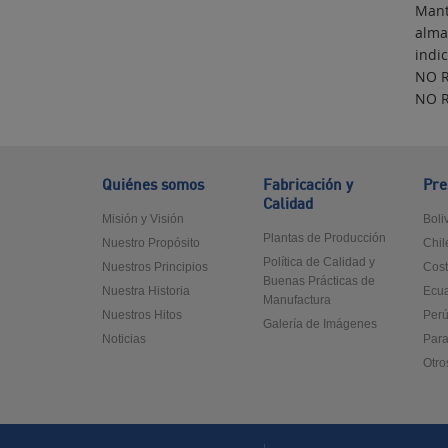
Mant
alma
indi
NO R
NO 
Quiénes somos
Fabricación y
Pre
Calidad
Misión y Visión
Boli
Plantas de Producción
Nuestro Propósito
Chil
Política de Calidad y
Nuestros Principios
Cost
Buenas Prácticas de
Nuestra Historia
Ecu
Manufactura
Nuestros Hitos
Per
Galería de Imágenes
Noticias
Par
Otro