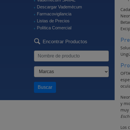
Descargar Vademécum
Cada
Farmacovigilancia
Neo
Listas de Precios
Bet
Política Comercial
Excip
Pre
Encontrar Productos
Solu
Ungü
Pro
OFTA
espec
ocul
Buscar
Neom
y mi
muy s
Esche
Los 