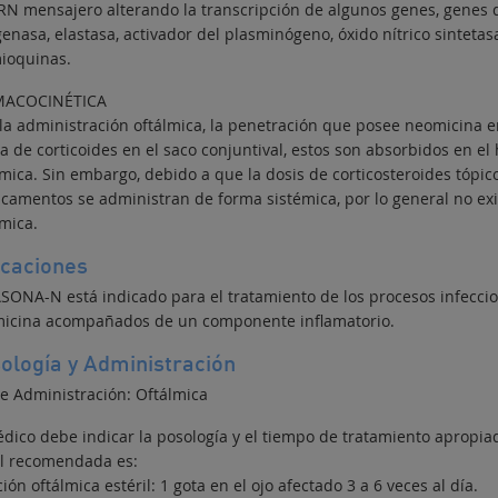
RN mensajero alterando la transcripción de algunos genes, genes qu
enasa, elastasa, activador del plasminógeno, óxido nítrico sintetasa,
ioquinas.
MACOCINÉTICA
 la administración oftálmica, la penetración que posee neomicina e
ca de corticoides en el saco conjuntival, estos son absorbidos en e
émica. Sin embargo, debido a que la dosis de corticosteroides tópi
camentos se administran de forma sistémica, por lo general no exis
mica.
icaciones
SONA-N está indicado para el tratamiento de los procesos infecci
icina acompañados de un componente inflamatorio.
ología y Administración
de Administración: Oftálmica
édico debe indicar la posología y el tiempo de tratamiento apropiad
l recomendada es:
ión oftálmica estéril: 1 gota en el ojo afectado 3 a 6 veces al día.