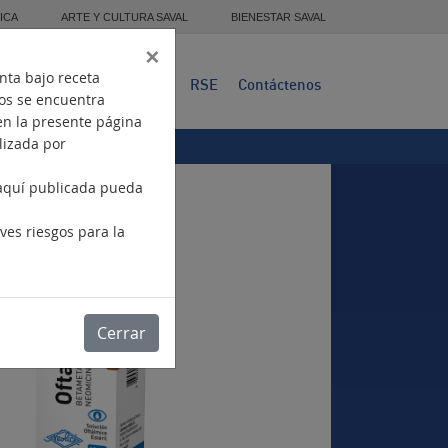
ICA
ARTE Y CULTURA SAVAL
BIENESTAR SAVAL
×
nta bajo receta
Presencia
Productos
RSE
Contáctenos
tos se encuentra
en la presente página
ilizada por
 aquí publicada pueda
.
ves riesgos para la
Cerrar