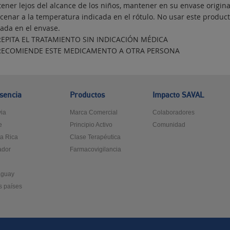
ener lejos del alcance de los niños, mantener en su envase original
cenar a la temperatura indicada en el rótulo. No usar este produc
cada en el envase.
EPITA EL TRATAMIENTO SIN INDICACIÓN MÉDICA
RECOMIENDE ESTE MEDICAMENTO A OTRA PERSONA
sencia
Productos
Impacto SAVAL
via
Marca Comercial
Colaboradores
e
Principio Activo
Comunidad
a Rica
Clase Terapéutica
ador
Farmacovigilancia
ú
aguay
s países