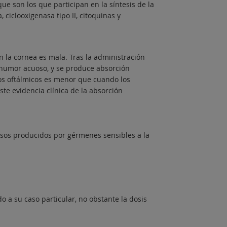
e son los que participan en la síntesis de la
 ciclooxigenasa tipo II, citoquinas y
n la cornea es mala. Tras la administración
l humor acuoso, y se produce absorción
cos oftálmicos es menor que cuando los
te evidencia clínica de la absorción
osos producidos por gérmenes sensibles a la
o a su caso particular, no obstante la dosis