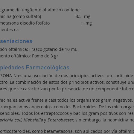
 gramo de ungüento oftálmico contiene:
micina (como sulfato) 3.5 mg
ametasona disodio fosfato 1 mg
ientes c.s.
sentaciones
ción oftálmica: Frasco gotario de 10 mL
ento oftálmico: Pomo de 3 gr
piedades Farmacológicas
SONA-N es una asociación de dos principios activos: un corticoide 
tro. La combinación de estos dos principios activos, constituye una
ares que se caracterizan por la presencia de un componente infecc
icina es activa frente a casi todos los organismos gram negativo
croorganismos anaerobios, como los Bacteroides. De los microorgan
ensibles. Todos los estreptococos y bacilos gram positivos son resi
richia coli, Klebsiella
y
Enterobacter
, sin embargo, la neomicina no 
corticosteroides, como betametasona, son aplicados por vía oftálmic