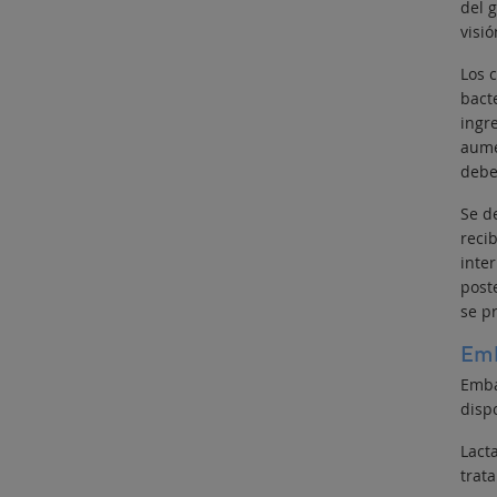
del g
visi
Los 
bacte
ingr
aume
debe
Se d
reci
inte
post
se p
Emb
Emba
dispo
Lact
trat