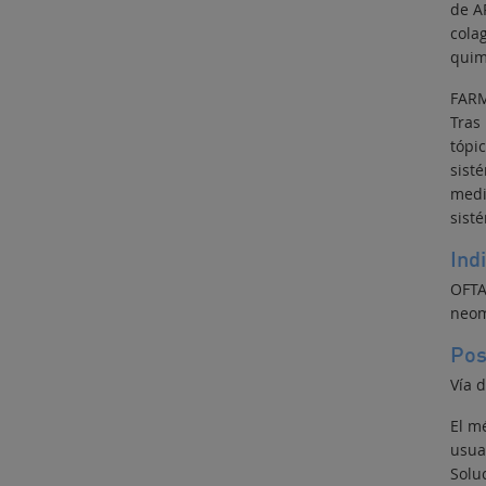
de A
colag
quim
FAR
Tras
tópi
sist
medi
sisté
Ind
OFTA
neom
Pos
Vía 
El m
usua
Soluc