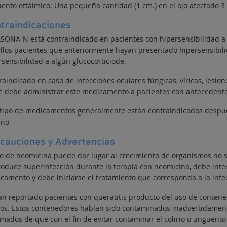
ento oftálmico: Una pequeña cantidad (1 cm.) en el ojo afectado 3 
traindicaciones
SONA-N está contraindicado en pacientes con hipersensibilidad a
llos pacientes que anteriormente hayan presentado hipersensibilid
rsensibilidad a algún glucocorticiode.
aindicado en caso de infecciones oculares fúngicas, víricas, lesion
e debe administrar este medicamento a pacientes con antecedente
 tipo de medicamentos generalmente están contraindicados despué
año
cauciones y Advertencias
so de neomicina puede dar lugar al crecimiento de organismos no s
roduce superinfección durante la terapia con neomicina, debe inte
camento y debe iniciarse el tratamiento que corresponda a la infe
an reportado pacientes con queratitis producto del uso de conten
cos. Estos contenedores habían sido contaminados inadvertidament
rmados de que c
on el fin de evitar contaminar el colirio o ungüen