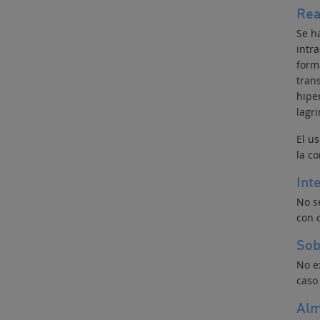
Rea
Se h
intra
form
trans
hipe
lagr
El us
la co
Int
No s
con o
Sob
No e
caso
Alm