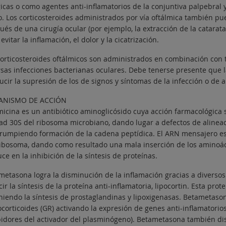
icas o como agentes anti-inflamatorios de la conjuntiva palpebral 
o. Los corticosteroides administrados por vía oftálmica también pu
és de una cirugía ocular (por ejemplo, la extracción de la catarata
evitar la inflamación, el dolor y la cicatrización.
corticosteroides oftálmicos son administrados en combinación con t
rsas infecciones bacterianas oculares. Debe tenerse presente que 
ucir la supresión de los de signos y síntomas de la infección o de 
ANISMO DE ACCIÓN
icina es un antibiótico aminoglicósido cuya acción farmacológica 
ad 30S del ribosoma microbiano, dando lugar a defectos de alinea
rrumpiendo formación de la cadena peptídica. El ARN mensajero e
ribosoma, dando como resultado una mala inserción de los aminoáci
ce en la inhibición de la síntesis de proteínas.
metasona logra la disminución de la inflamación gracias a divers
ir la síntesis de la proteína anti-inflamatoria, lipocortin. Esta prot
niendo la síntesis de prostaglandinas y lipoxigenasas. Betametason
corticoides (GR) activando la expresión de genes anti-inflamatorios
bidores del activador del plasminógeno). Betametasona también di