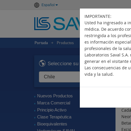
Español
IMPORTANTE:
Usted ha ingresado a i
médica. De acuerdo con 
restringida a los profe
es información especiali
Portada
Productos
>
profesionales de la sal
Laboratorios Saval S.A
O
generar en el visitante 
Seleccione su país
Las consecuencias de ut
Anti
vida y la salud.
Pri
Neom
Nuevos Productos
Com
Marca Comercial
Principio Activo
Cada
Neo
Clase Terapéutica
Bet
Bioequivalentes
Excip
Vademécum SAVAL