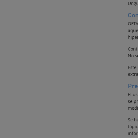
Ungü
Con
OFTA
aque
hipe
Contr
No s
Este
extr
Pre
El u
se p
medi
Se h
tópi
info