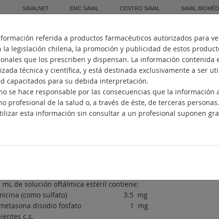
SAVALNET
EMC SAVAL
CENTRO SAVAL
SAVAL BIOMÉD
nformación referida a productos farmacéuticos autorizados para ve
Inicio
Quiénes Somos
Fabricación
la legislación chilena, la promoción y publicidad de estos produc
sionales que los prescriben y dispensan. La información contenida 
zada técnica y científica, y está destinada exclusivamente a ser ut
ud capacitados para su debida interpretación.
. no se hace responsable por las consecuencias que la información
FTASONA-N
no profesional de la salud o, a través de éste, de terceras personas
ilizar esta información sin consultar a un profesional suponen gra
biótico oftálmico / Corticoide
ncipios activos
icina
-
Betametasona
posición
 mL de solución oftálmica estéril contiene:
micina (como sulfato) 3.5 mg
ametasona disodio fosfato 1 mg
ientes c.s.