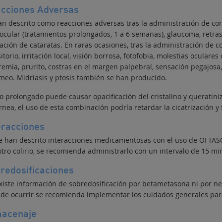
cciones Adversas
an descrito como reacciones adversas tras la administración de cor
ocular (tratamientos prolongados, 1 a 6 semanas), glaucoma, retraso
ación de cataratas.
En raras ocasiones, tras la administración de c
itorio, irritación local, visión borrosa, fotofobia, molestias oculare
remia, prurito, costras en el margen palpebral, sensación pegajosa
imeo. Midriasis y ptosis también se han producido.
o prolongado puede causar opacificación del cristalino y queratiniz
rnea, el uso de esta combinación podría retardar la cicatrización y
eracciones
e han descrito interacciones medicamentosas con el uso de OFTAS
tro colirio, se recomienda administrarlo con un intervalo de 15 minu
redosificaciones
xiste información de sobredosificación por betametasona ni por ne
 de ocurrir se recomienda implementar los cuidados generales para
acenaje