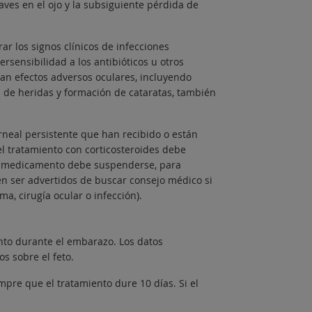
ves en el ojo y la subsiguiente pérdida de
ar los signos clínicos de infecciones
rsensibilidad a los antibióticos u otros
can efectos adversos oculares, incluyendo
n de heridas y formación de cataratas, también
rneal persistente que han recibido o están
l tratamiento con corticosteroides debe
 el medicamento debe suspenderse, para
n ser advertidos de buscar consejo médico si
a, cirugía ocular o infección).
to durante el embarazo. Los datos
s sobre el feto.
pre que el tratamiento dure 10 días. Si el