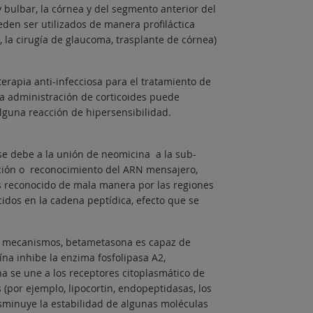
y bulbar, la córnea y del segmento anterior del
eden ser utilizados de manera profiláctica
, la cirugía de glaucoma, trasplante de córnea)
erapia anti-infecciosa para el tratamiento de
la administración de corticoides puede
alguna reacción de hipersensibilidad.
se debe a la unión de neomicina a la sub-
ción o reconocimiento del ARN mensajero,
s reconocido de mala manera por las regiones
dos en la cadena peptídica, efecto que se
os mecanismos, betametasona es capaz de
eína inhibe la enzima fosfolipasa A2,
a se une a los receptores citoplasmático de
 (por ejemplo, lipocortin, endopeptidasas, los
sminuye la estabilidad de algunas moléculas