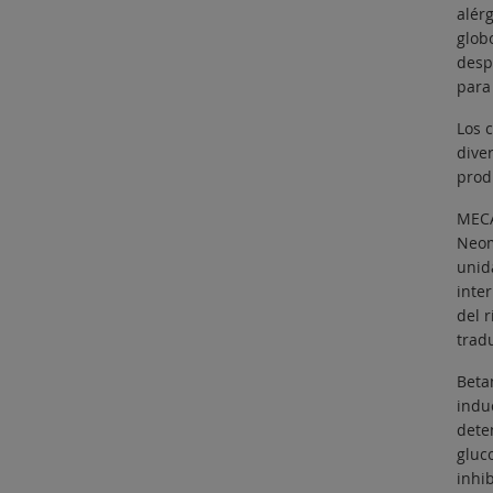
alérg
glob
despu
para 
Los 
dive
prod
MEC
Neom
unid
inte
del 
tradu
Beta
induc
dete
gluco
inhi