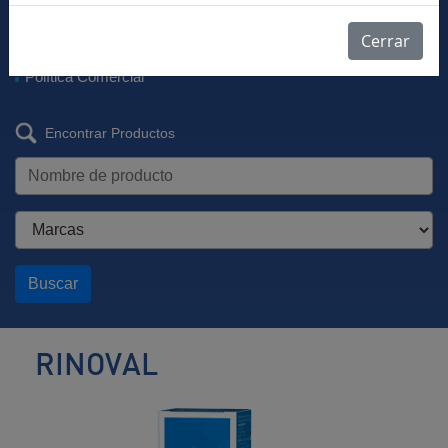
Descargar Vademécum
Farmacovigilancia
Cerrar
Listas de Precios
Política Comercial
Encontrar Productos
Buscar
RINOVAL
Corticoide
nasal