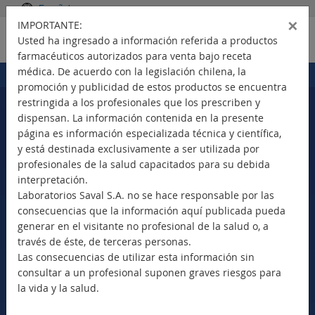
Español
×
IMPORTANTE:
Usted ha ingresado a información referida a productos
farmacéuticos autorizados para venta bajo receta
médica. De acuerdo con la legislación chilena, la
Portada
Productos
>
promoción y publicidad de estos productos se encuentra
restringida a los profesionales que los prescriben y
dispensan. La información contenida en la presente
página es información especializada técnica y científica,
Seleccione su país
y está destinada exclusivamente a ser utilizada por
profesionales de la salud capacitados para su debida
interpretación.
Laboratorios Saval S.A. no se hace responsable por las
consecuencias que la información aquí publicada pueda
Nuevos Productos
generar en el visitante no profesional de la salud o, a
Marca Comercial
través de éste, de terceras personas.
Principio Activo
Las consecuencias de utilizar esta información sin
Clase Terapéutica
consultar a un profesional suponen graves riesgos para
Bioequivalentes
la vida y la salud.
Vademécum SAVAL