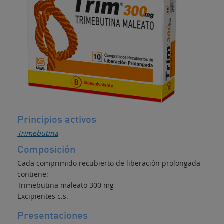
la
función
motora
digestiva
Principios activos
Trimebutina
Composición
Cada comprimido recubierto de liberación prolongada
contiene:
Trimebutina maleato 300 mg
Excipientes c.s.
Presentaciones