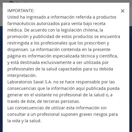
Español
×
IMPORTANTE:
Usted ha ingresado a información referida a productos
farmacéuticos autorizados para venta bajo receta
médica. De acuerdo con la legislación chilena, la
Portada
Productos
>
promoción y publicidad de estos productos se encuentra
restringida a los profesionales que los prescriben y
dispensan. La información contenida en la presente
página es información especializada técnica y científica,
Seleccione su país
y está destinada exclusivamente a ser utilizada por
profesionales de la salud capacitados para su debida
interpretación.
Laboratorios Saval S.A. no se hace responsable por las
consecuencias que la información aquí publicada pueda
Nuevos Productos
generar en el visitante no profesional de la salud o, a
Marca Comercial
través de éste, de terceras personas.
Principio Activo
Las consecuencias de utilizar esta información sin
Clase Terapéutica
consultar a un profesional suponen graves riesgos para
Bioequivalentes
la vida y la salud.
Vademécum SAVAL