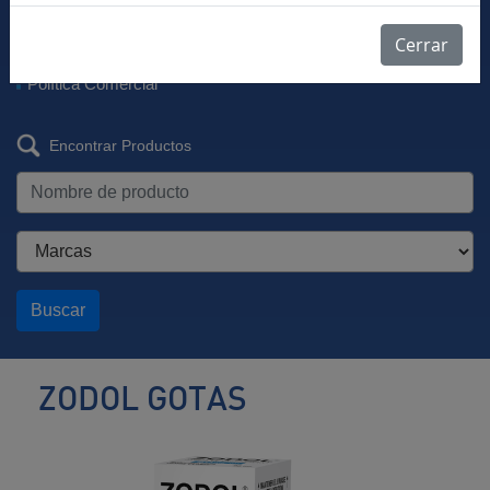
Descargar Vademécum
Farmacovigilancia
Cerrar
Listas de Precios
Política Comercial
Encontrar Productos
Buscar
ZODOL GOTAS
Analgésico