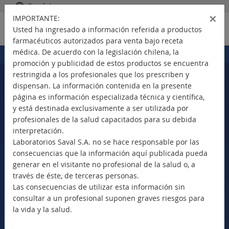
Español
×
IMPORTANTE:
Usted ha ingresado a información referida a productos
farmacéuticos autorizados para venta bajo receta
médica. De acuerdo con la legislación chilena, la
Portada
Productos
>
promoción y publicidad de estos productos se encuentra
restringida a los profesionales que los prescriben y
dispensan. La información contenida en la presente
página es información especializada técnica y científica,
Seleccione su país
y está destinada exclusivamente a ser utilizada por
profesionales de la salud capacitados para su debida
interpretación.
Laboratorios Saval S.A. no se hace responsable por las
consecuencias que la información aquí publicada pueda
Nuevos Productos
generar en el visitante no profesional de la salud o, a
Marca Comercial
través de éste, de terceras personas.
Principio Activo
Las consecuencias de utilizar esta información sin
Clase Terapéutica
consultar a un profesional suponen graves riesgos para
Bioequivalentes
la vida y la salud.
Vademécum SAVAL