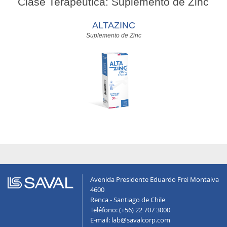
Clase Terapéutica: Suplemento de Zinc
ALTAZINC
Suplemento de Zinc
Avenida Presidente Eduardo Frei Montalva
4600
Renca - Santiago de Chile
Teléfono: (+56) 22 707 3000
E-mail: lab@savalcorp.com