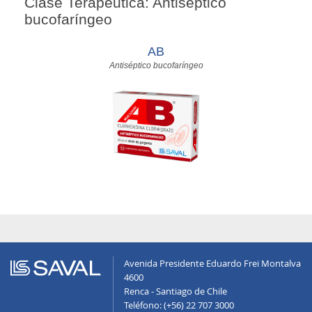
Clase Terapéutica: Antiséptico
bucofaríngeo
AB
Antiséptico bucofaríngeo
Avenida Presidente Eduardo Frei Montalva
4600
Renca - Santiago de Chile
Teléfono: (+56) 22 707 3000