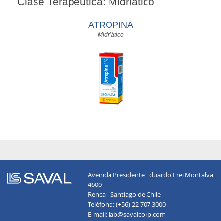
Clase Terapéutica: Midriático
ATROPINA
Midriático
Avenida Presidente Eduardo Frei Montalva
4600
Renca - Santiago de Chile
Teléfono: (+56) 22 707 3000
E-mail: lab@savalcorp.com