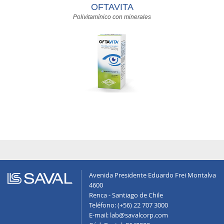
OFTAVITA
Polivitamínico con minerales
Avenida Presidente Eduardo Frei Montalva
4600
Renca - Santiago de Chile
Teléfono: (+56) 22 707 3000
E-mail: lab@savalcorp.com