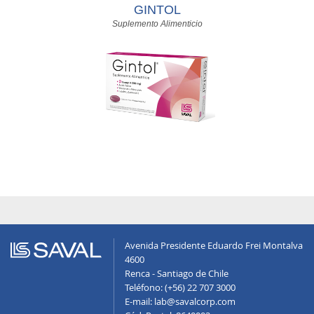
GINTOL
Suplemento Alimenticio
Avenida Presidente Eduardo Frei Montalva
4600
Renca - Santiago de Chile
Teléfono: (+56) 22 707 3000
E-mail: lab@savalcorp.com