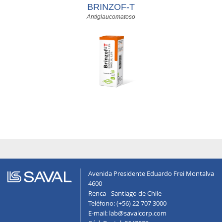
BRINZOF-T
Antiglaucomatoso
Avenida Presidente Eduardo Frei Montalva
4600
Renca - Santiago de Chile
Teléfono: (+56) 22 707 3000
E-mail: lab@savalcorp.com