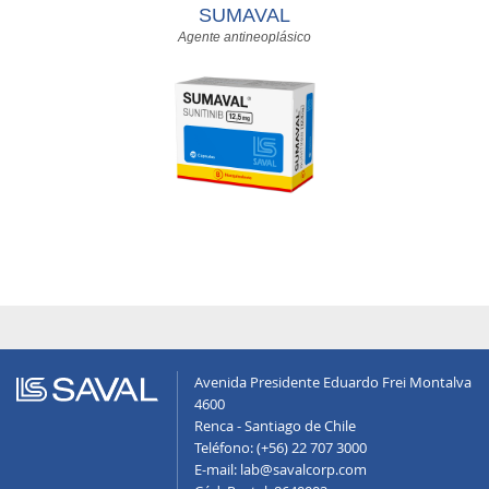
SUMAVAL
Agente antineoplásico
Avenida Presidente Eduardo Frei Montalva
4600
Renca - Santiago de Chile
Teléfono: (+56) 22 707 3000
E-mail: lab@savalcorp.com