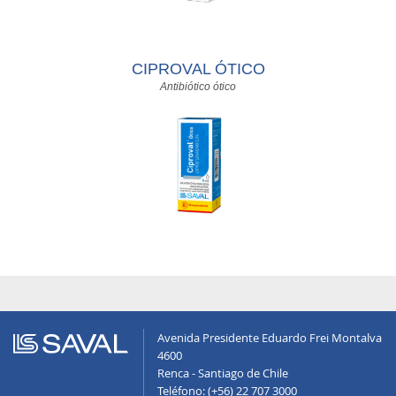
CIPROVAL ÓTICO
Antibiótico ótico
Avenida Presidente Eduardo Frei Montalva
4600
Renca - Santiago de Chile
Teléfono: (+56) 22 707 3000