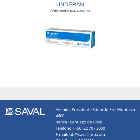
UNDERAN
Antiséptico uso externo
Avenida Presidente Eduardo Frei Montalva
4600
Renca - Santiago de Chile
Teléfono: (+56) 22 707 3000
E-mail: lab@savalcorp.com