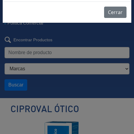
Descargar Vademécum
Farmacovigilancia
Cerrar
Listas de Precios
Política Comercial
Encontrar Productos
Buscar
CIPROVAL ÓTICO
Antibiótico
ótico