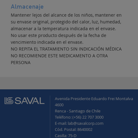
Almacenaje
Mantener lejos del alcance de los niños, mantener en
su envase original, protegido del calor, luz, humedad,
almacenar a la temperatura indicada en el envase.
No usar este producto después de la fecha de
vencimiento indicada en el envase.
NO REPITA EL TRATAMIENTO SIN INDICACIÓN MÉDICA
NO RECOMIENDE ESTE MEDICAMENTO A OTRA
PERSONA
Avenida Presidente Eduardo Frei Montalva
4600
Renca - Santiago de Chile
Teléfono: (+56) 22 707 3000
E-mail: lab@savalcorp.com
Cód. Postal: 8640002
Casilla: 75-D