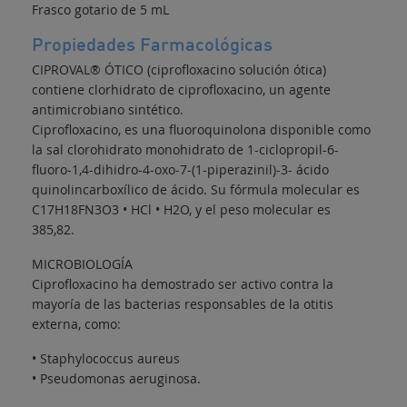
Frasco gotario de 5 mL
Propiedades Farmacológicas
CIPROVAL® ÓTICO (ciprofloxacino solución ótica)
contiene clorhidrato de ciprofloxacino, un agente
antimicrobiano sintético.
Ciprofloxacino, es una fluoroquinolona disponible como
la sal clorohidrato monohidrato de 1-ciclopropil-6-
fluoro-1,4-dihidro-4-oxo-7-(1-piperazinil)-3- ácido
quinolincarboxílico de ácido. Su fórmula molecular es
C17H18FN3O3 • HCl • H2O, y el peso molecular es
385,82.
MICROBIOLOGÍA
Ciprofloxacino ha demostrado ser activo contra la
mayoría de las bacterias responsables de la otitis
externa, como:
• Staphylococcus aureus
• Pseudomonas aeruginosa.