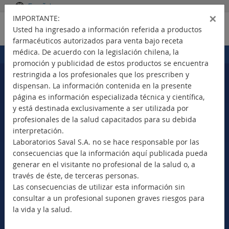
Español
×
IMPORTANTE:
Usted ha ingresado a información referida a productos
farmacéuticos autorizados para venta bajo receta
médica. De acuerdo con la legislación chilena, la
Portada
Productos
>
promoción y publicidad de estos productos se encuentra
restringida a los profesionales que los prescriben y
dispensan. La información contenida en la presente
página es información especializada técnica y científica,
Seleccione su país
y está destinada exclusivamente a ser utilizada por
profesionales de la salud capacitados para su debida
interpretación.
Laboratorios Saval S.A. no se hace responsable por las
consecuencias que la información aquí publicada pueda
Nuevos Productos
generar en el visitante no profesional de la salud o, a
Marca Comercial
través de éste, de terceras personas.
Principio Activo
Las consecuencias de utilizar esta información sin
Clase Terapéutica
consultar a un profesional suponen graves riesgos para
Bioequivalentes
la vida y la salud.
Vademécum SAVAL