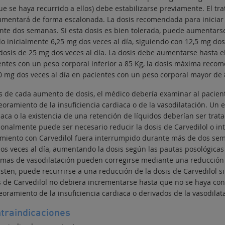
ue se haya recurrido a ellos) debe estabilizarse previamente. El t
umentará de forma escalonada. La dosis recomendada para iniciar l
nte dos semanas. Si esta dosis es bien tolerada, puede aumentarse,
o inicialmente 6,25 mg dos veces al día, siguiendo con 12,5 mg dos
dosis de 25 mg dos veces al día. La dosis debe aumentarse hasta el
entes con un peso corporal inferior a 85 Kg, la dosis máxima recom
0 mg dos veces al día en pacientes con un peso corporal mayor de 
s de cada aumento de dosis, el médico debería examinar al pacient
oramiento de la insuficiencia cardiaca o de la vasodilatación. Un e
iaca o la existencia de una retención de líquidos deberían ser tra
ionalmente puede ser necesario reducir la dosis de Carvedilol o in
amiento con Carvedilol fuera interrumpido durante más de dos seman
os veces al día, aumentando la dosis según las pautas posológicas
omas de vasodilatación pueden corregirse mediante una reducción en
sten, puede recurrirse a una reducción de la dosis de Carvedilol si
s de Carvedilol no debiera incrementarse hasta que no se haya con
oramiento de la insuficiencia cardiaca o derivados de la vasodilat
traindicaciones