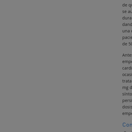
de q
se a
dura
dand
una 
paci
de 5
Ante
empe
card
ocas
trat
mg d
sínt
persi
dosi
empe
Con