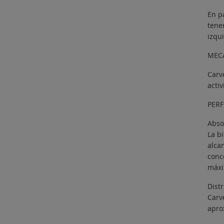
En p
tene
izqu
MEC
Carv
acti
PERF
Abso
La b
alcan
conc
máxi
Distr
Carv
apro