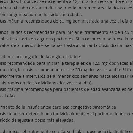
eros días. Entonces se incrementa a 12,5 mg dos veces al día en c
ínea. Al cabo de 7 a 14 días se puede incrementarse la dosis a 25 m
ión sanguínea aún no ha sido controlada.
osis máxima recomendada de 50 mg administrada una vez al día o en 
anos: la dosis recomendada para iniciar el tratamiento es de 12,5 
ol satisfactorio en algunos pacientes. Si la respuesta no fuese la 
rvalos de al menos dos semanas hasta alcanzar la dosis diaria m
amiento prolongado de la angina estable:
osis recomendada para iniciar la terapia es de 12,5 mg dos veces al
inuación, la dosis recomendada es de 25 mg dos veces al día. Si fu
eriormente a intervalos de al menos dos semanas hasta alcanzar 
istrados en dosis divididas (dos veces al día).
osis máxima recomendada para pacientes de edad avanzada es de 5
 al día).
amiento de la insuficiencia cardiaca congestiva sintomática
osis debe ser determinada individualmente y el paciente debe ser 
eríodo de ajuste a dosis más elevadas.
 de iniciar el tratamiento con Carvedilol, la posología de digitálico