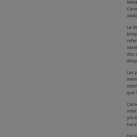
Meta
Carv
oxida
La de
bloq
refe
vaso
dos 
desp
Las 
meno
este
que S
Carv
inte
y/o 
hora
Excr