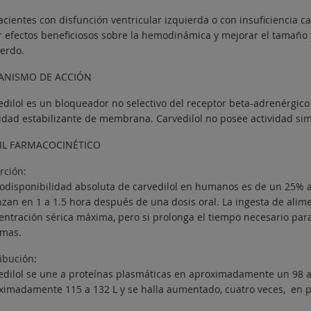
acientes con disfunción ventricular izquierda o con insuficiencia c
r efectos beneficiosos sobre la hemodinámica y mejorar el tamaño y
ierdo.
ANISMO DE ACCIÓN
edilol es un bloqueador no selectivo del receptor beta-adrenérgic
vidad estabilizante de membrana. Carvedilol no posee actividad si
IL FARMACOCINÉTICO
rción:
iodisponibilidad absoluta de carvedilol en humanos es de un 25% a
zan en 1 a 1.5 hora después de una dosis oral. La ingesta de alimen
entración sérica máxima, pero si prolonga el tiempo necesario par
mas.
ibución:
edilol se une a proteínas plasmáticas en aproximadamente un 98 a
ximadamente 115 a 132 L y se halla aumentado, cuatro veces, en pa