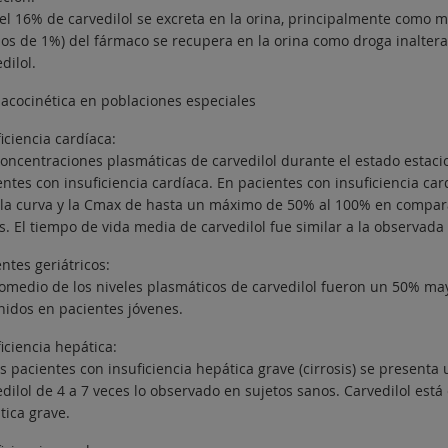
 el 16% de carvedilol se excreta en la orina, principalmente como 
os de 1%) del fármaco se recupera en la orina como droga inalterad
dilol.
acocinética en poblaciones especiales
iciencia cardíaca:
concentraciones plasmáticas de carvedilol durante el estado esta
entes con insuficiencia cardíaca. En pacientes con insuficiencia c
 la curva y la Cmax de hasta un máximo de 50% al 100% en compara
s. El tiempo de vida media de carvedilol fue similar a la observada
ntes geriátricos:
romedio de los niveles plasmáticos de carvedilol fueron un 50% ma
nidos en pacientes jóvenes.
iciencia hepática:
s pacientes con insuficiencia hepática grave (cirrosis) se presenta
dilol de 4 a 7 veces lo observado en sujetos sanos. Carvedilol está
tica grave.