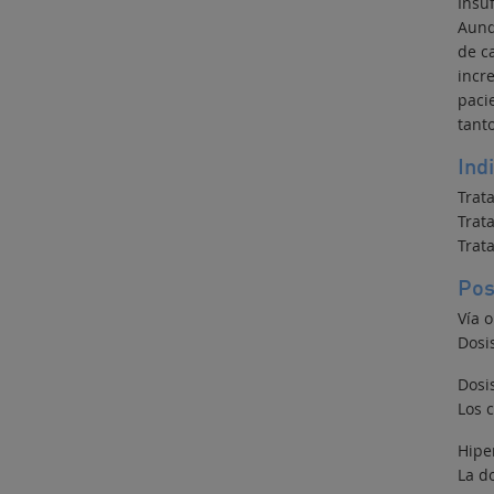
Insuf
Aunq
de c
incr
paci
tant
Ind
Trat
Trat
Trata
Pos
Vía o
Dosi
Dosi
Los 
Hipe
La d