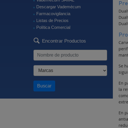
Pre
Descargar Vademécum
Dual
Farmacovigilancia
Dual
Listas de Precios
Dual
Política Comercial
Pro
Encontrar Productos
Carv
peri
mant
Se h
sigui
En p
Buscar
la re
como
extr
En p
anti
reduc