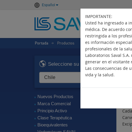
Español
IMPORTANTE:
Usted ha ingresado a i
médica. De acuerdo con 
restringida a los profe
es información especiali
Portada
Productos
>
profesionales de la sal
Laboratorios Saval S.A
D
generar en el visitante 
Seleccione su país
Las consecuencias de ut
Ant
vida y la salud.
Pri
Carve
Nuevos Productos
Com
Marca Comercial
Principio Activo
Cada
Carve
Clase Terapéutica
Excip
Bioequivalentes
Vademécum SAVAL