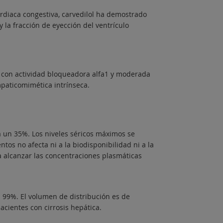
ardiaca congestiva, carvedilol ha demostrado
 la fracción de eyección del ventrículo
o con actividad bloqueadora alfa1 y moderada
mpaticomimética intrínseca.
 un 35%. Los niveles séricos máximos se
tos no afecta ni a la biodisponibilidad ni a la
a alcanzar las concentraciones plasmáticas
 99%. El volumen de distribución es de
cientes con cirrosis hepática.