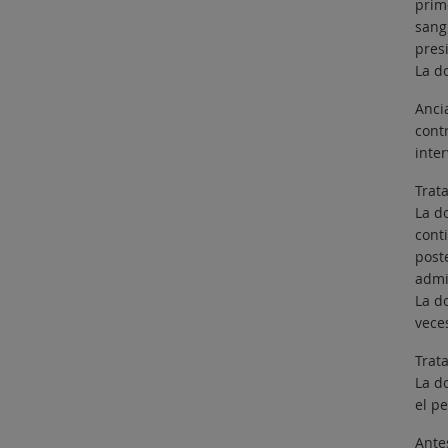
prim
sangu
pres
La d
Anci
contr
inte
Trat
La d
cont
post
admin
La d
veces
Trat
La d
el p
Antes