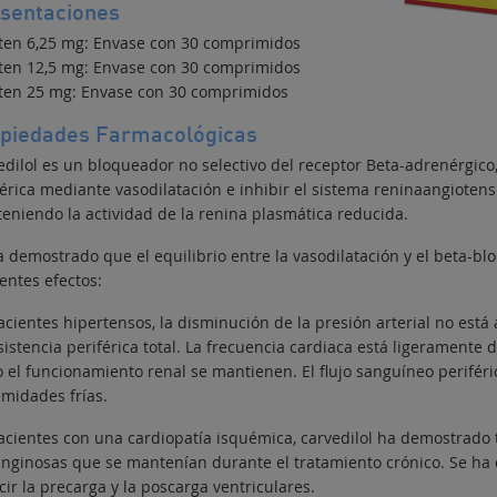
sentaciones
ten 6,25 mg: Envase con 30 comprimidos
ten 12,5 mg: Envase con 30 comprimidos
ten 25 mg: Envase con 30 comprimidos
piedades Farmacológicas
edilol es un bloqueador no selectivo del receptor Beta-adrenérgico,
férica mediante vasodilatación e inhibir el sistema reninaangioten
eniendo la actividad de la renina plasmática reducida.
a demostrado que el equilibrio entre la vasodilatación y el beta-b
entes efectos:
acientes hipertensos, la disminución de la presión arterial no est
sistencia periférica total. La frecuencia cardiaca está ligeramente 
 el funcionamiento renal se mantienen. El flujo sanguíneo periféric
emidades frías.
acientes con una cardiopatía isquémica, carvedilol ha demostrado
anginosas que se mantenían durante el tratamiento crónico. Se ha
ir la precarga y la poscarga ventriculares.