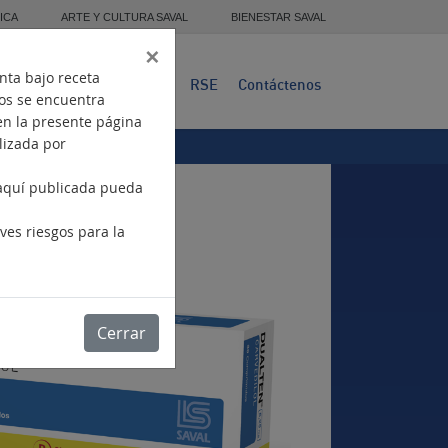
ICA
ARTE Y CULTURA SAVAL
BIENESTAR SAVAL
×
nta bajo receta
Presencia
Productos
RSE
Contáctenos
tos se encuentra
en la presente página
ilizada por
 aquí publicada pueda
.
ves riesgos para la
Cerrar