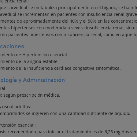
iciencia renal:
ue carvedilol se metaboliza principalmente en el hígado, se ha in
arvedilol se incrementan en pacientes con insuficiencia renal grave
ementos de aproximadamente del 40% y el 50% en las concentracion
entes hipertensos con moderada a severa insuficiencia renal, sin e
o en pacientes hipertensos con insuficiencia renal, como en aquell
icaciones
amiento de Hipertensión esencial.
amiento de la angina estable.
miento de la Insuficiencia cardiaca congestiva sintomática.
ología y Administración
ral
s: según prescripción médica.
s usual adultos:
comprimidos se ingieren con una cantidad suficiente de líquido.
rtensión esencial:
osis recomendada para iniciar el tratamiento es de 6,25 mg dos vece