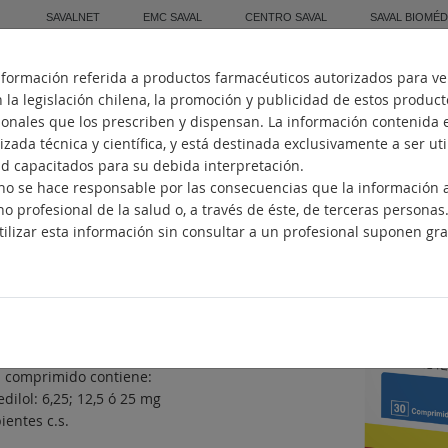
SAVALNET
EMC SAVAL
CENTRO SAVAL
SAVAL BIOMÉD
nformación referida a productos farmacéuticos autorizados para ve
Inicio
Quiénes Somos
Fabricación
la legislación chilena, la promoción y publicidad de estos produc
sionales que los prescriben y dispensan. La información contenida 
zada técnica y científica, y está destinada exclusivamente a ser ut
ud capacitados para su debida interpretación.
. no se hace responsable por las consecuencias que la información
UALTEN
no profesional de la salud o, a través de éste, de terceras personas
ilizar esta información sin consultar a un profesional suponen gra
ihipertensivo
ncipios activos
dilol
posición
 comprimido contiene:
dilol: 6,25; 12,5 ó 25 mg
ientes c.s.