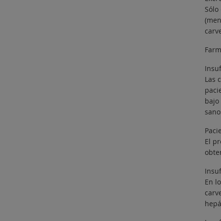
Sólo
(men
carve
Farm
Insuf
Las 
paci
bajo
sano
Pacie
El p
obte
Insuf
En lo
carve
hepá