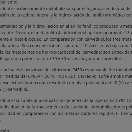
bolismo:
edilol es extensamente metabolizado por el hígado, siendo una de l
ción de la cadena lateral y la hidroxilación del anillo aromático co
smetilación y la hidroxilación en el anillo fenólico producen 3 meta
ueante. Siendo, el metabolito 4‘-hidroxifenol aproximadamente 13 
rente al beta-bloqueo. En comparación con carvedilol, los tres meta
dilatadora. Sus concentraciones son unas 10 veces más bajas que la
de los metabolitos de hidroxi-carbazol del carvedilol son antioxi
liegan una potencia entre 30 y 80 veces mayor que carvedilol.
principales isoenzimas del citocromo P450 responsable del metabol
r medida del CYP3A4, 2C19, 1A2 y 2E1. Carvedilol sufre amplio met
reoselectivo dando como resultado un nivel plasmático de R (+)-ca
 (-)-carvedilol.
edilol está sujeta al polimorfismo genético de la isoenzima CYP2D6 
rindividual en la farmacocinética de carvedilol. Metabolizadores 
toxicidad en comparación con los metabolizadores rápidos. El tiemp
s.
eción: