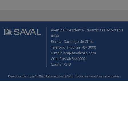
Avenida Presidente Eduardo Frei Montalva
4600
Renca - Santiago de Chile
Teléfono: (+56) 22 707 3000
E-mail: lab@savalcorp.com
Cód. Postal: 8640002
Casilla: 75-D
Derechos de copia © 2025 Laboratorios SAVAL. Todos los derechos reservados.