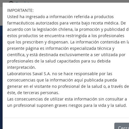
Español
IMPORTANTE:
Usted ha ingresado a información referida a productos
farmacéuticos autorizados para venta bajo receta médica. De
acuerdo con la legislación chilena, la promoción y publicidad 
Portada
Productos
>
estos productos se encuentra restringida a los profesionales
que los prescriben y dispensan. La información contenida en l
presente página es información especializada técnica y
científica, y está destinada exclusivamente a ser utilizada por
Seleccione su país
profesionales de la salud capacitados para su debida
interpretación.
Laboratorios Saval S.A. no se hace responsable por las
consecuencias que la información aquí publicada pueda
generar en el visitante no profesional de la salud o, a través de
Nuevos Productos
éste, de terceras personas.
Marca Comercial
Las consecuencias de utilizar esta información sin consultar a
Principio Activo
un profesional suponen graves riesgos para la vida y la salud.
Clase Terapéutica
Bioequivalentes
Vademécum SAVAL
Cerr