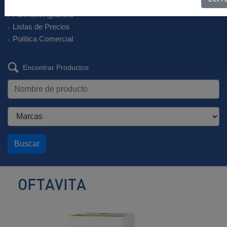
Descargar Vademécum
Farmacovigilancia
Listas de Precios
Política Comercial
Encontrar Productos
Buscar
OFTAVITA
Polivitamínico
con