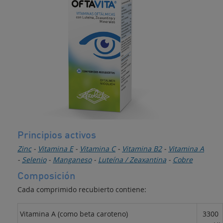
minerales
Principios activos
Zinc
-
Vitamina E
-
Vitamina C
-
Vitamina B2
-
Vitamina A
-
Selenio
-
Manganeso
-
Luteína / Zeaxantina
-
Cobre
Composición
Cada comprimido recubierto contiene:
Vitamina A (como beta caroteno)
3300