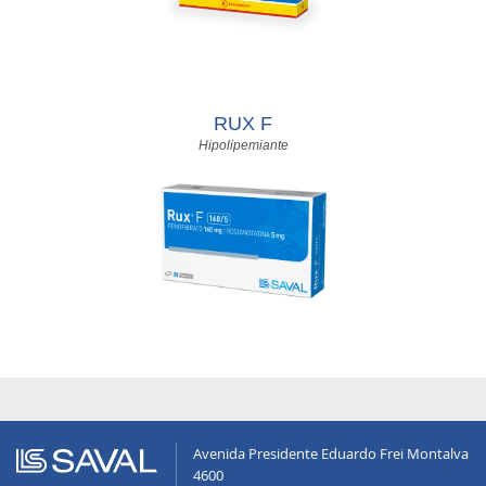
RUX F
Hipolipemiante
Avenida Presidente Eduardo Frei Montalva
4600